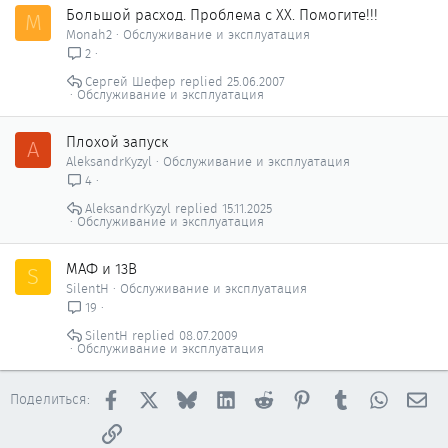
Большой расход. Проблема с ХХ. Помогите!!!
M
Monah2
Обслуживание и эксплуатация
2
Сергей Шефер
25.06.2007
Обслуживание и эксплуатация
Плохой запуск
A
AleksandrKyzyl
Обслуживание и эксплуатация
4
AleksandrKyzyl
15.11.2025
Обслуживание и эксплуатация
МАФ и 13В
S
SilentH
Обслуживание и эксплуатация
19
SilentH
08.07.2009
Обслуживание и эксплуатация
Facebook
X
Bluesky
LinkedIn
Reddit
Pinterest
Tumblr
WhatsAp
Эл
Поделиться:
Ссылка