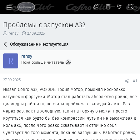
Проблемы с запуском А32
А
Д
rensy
27.09.2025
в
а
т
Обслуживание и эксплуатация
т
о
а
р
н
rensy
R
т
а
Пока больше читатель
е
ч
м
а
ы
л
27.09.2025
#1
а
Nissan Cefiro A32, VQ20DE. Троил мотор, поменял несколько
катушек и форсунки. Мотор стал работать абсолютно ровно, все
цилиндры работают, но стала проблема с заводкой авто. Раз
через раз, как на холодную, так и на горячую может просто
крутиться как будто бы без компрессии, чуть ли не высаживая в
ноль акб, после чего резко схватывает и отлично себя
чувствует до того момента, пока не заглушишь. Работает ровно,
динамика в порядке, едет хорошо, расход тоже нормальный. В