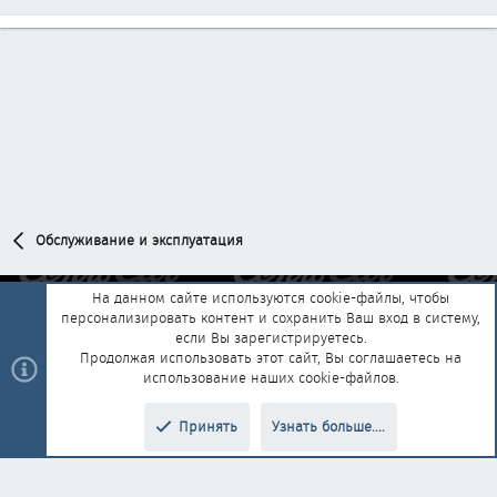
Обслуживание и эксплуатация
На данном сайте используются cookie-файлы, чтобы
персонализировать контент и сохранить Ваш вход в систему,
Обратная связь
Условия и правила
если Вы зарегистрируетесь.
Политика конфиденциальности
Помощь
Главная
R
Продолжая использовать этот сайт, Вы соглашаетесь на
S
использование наших cookie-файлов.
S
®
Community platform by XenForo
© 2010-2025 XenForo Ltd.
|
Style and
Принять
Узнать больше....
®
add-ons by ThemeHouse
Перевод от Jumuro
Верх
Низ