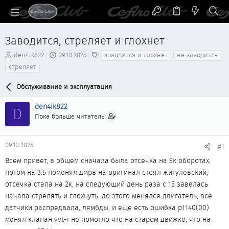
Заводится, стреляет и глохнет
А
Д
Т
den4ik822
09.10.2025
заводится и глохнет
не заводится
в
а
е
стреляет
т
т
г
о
а
и
Обслуживание и эксплуатация
р
н
т
а
den4ik822
D
е
ч
Пока больше читатель
м
а
ы
л
а
09.10.2025
#1
Всем привет, в общем сначала была отсечка на 5к оборотах,
потом на 3.5 поменял дмрв на оригинал стоял жигулевский,
отсечка стала на 2к, на следующий день раза с 15 завелась
начала стрелять и глохнуть, до этого менялся двигатель, все
датчики распредвала, лямбды, и еще есть ошибка p1140(00)
менял клапан vvt-i не помогло что на старом движке, что на