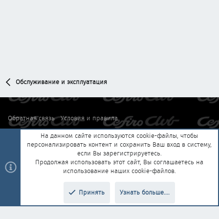
Обслуживание и эксплуатация
Обратная связь
Условия и правила
Политика конфиденциальности
Помощь
Главная
R
На данном сайте используются cookie-файлы, чтобы
S
персонализировать контент и сохранить Ваш вход в систему,
S
если Вы зарегистрируетесь.
®
Community platform by XenForo
© 2010-2025 XenForo Ltd.
|
Style and
Продолжая использовать этот сайт, Вы соглашаетесь на
®
add-ons by ThemeHouse
Перевод от Jumuro
использование наших cookie-файлов.
Принять
Узнать больше....
Верх
Низ