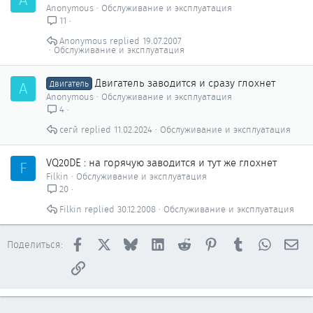
Anonymous
Обслуживание и эксплуатация
11
Anonymous
19.07.2007
Обслуживание и эксплуатация
Двигатель заводится и сразу глохнет
A
Двигатель
Anonymous
Обслуживание и эксплуатация
4
сегй
11.02.2024
Обслуживание и эксплуатация
VQ20DE : на горячую заводится и тут же глохнет
F
Filkin
Обслуживание и эксплуатация
20
Filkin
30.12.2008
Обслуживание и эксплуатация
Facebook
X
Bluesky
LinkedIn
Reddit
Pinterest
Tumblr
WhatsAp
Эл
Поделиться:
Ссылка