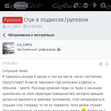
Стук в подвеске/рулевом
Рулевое
А
Д
Lis_Cefiro
07.06.2004
в
а
т
Обслуживание и эксплуатация
т
о
а
р
н
Lis_Cefiro
т
а
Заслуженный Цефировод
е
ч
м
а
ы
л
07.06.2004
#1
а
Ситуация такая.
Я паркуюсь всегда в одном и том же месте, косяк постоянно
присутствует. В месте парковки под колесами асфальт, а
обочина - земля. Разница уровней пара см. Када я начинаю
куролесить на этом перепаде поверхностей, активно вращая
рулем из крайнего в крайнее положение, чтоб запарковаться,
слышен стук спереди, то ли из подвески, толи рейка стукает.
Стук однократный, на гранаты всякие не похож
Подвеска 2