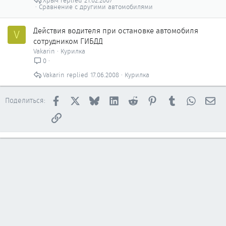
Хрыч
21.02.2007
Сравнение с другими автомобилями
Действия водителя при остановке автомобиля
V
сотрудником ГИБДД
Vakarin
Курилка
0
Vakarin
17.06.2008
Курилка
Facebook
X
Bluesky
LinkedIn
Reddit
Pinterest
Tumblr
WhatsAp
Эл
Поделиться:
Ссылка