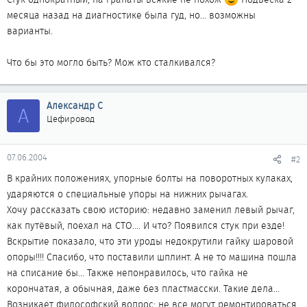
месяца назад на диагностике была гуд, но... возможны
варианты.
Что бы это могло быть? Мож кто сталкивался?
Александр С
А
Цефировод
07.06.2004
#2
В крайних положениях, упорные болты на поворотных кулаках,
ударяются о специальные упоры на нижних рычагах.
Хочу рассказать свою историю: недавно заменил левый рычаг,
как путёвый, поехал на СТО.... И что? Появился стук при езде!
Вскрытие показало, что эти уроды недокрутили гайку шаровой
опоры!!!! Спасибо, что поставили шплинт. А не то машина пошла
на списание бы... Также непонравилось, что гайка не
корончатая, а обычная, даже без пластмасски. Такие дела...
Возникает философский вопрос: не все могут ремонтироваться