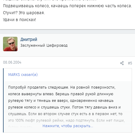
Подвешиваешь колесо, качаешь поперек нижнюю часть колеса.
Стучит? Это шаровая.
Удачи в поисках!
Дмитрий
Заслуженный Цефировод
08.06.2004
#5
MARKS сказал(а):
Попробуй проделать следующее. На ровной поверхности,
колеса вывернуты влево. Берешь правой рукой длинную
рулевую тягу и тянешь ее вверх, одновременно качаешь
рулевое колесо и слушаешь стуки. Потом тягу давишь вниз и
слушаешь. Если во втором случае стук есть а в первом нет, то
это 100% люфт рулевой рейки, надо подтянуть. Если нет пиши,
Нажмите, чтобы раскрыть...
будем думать.