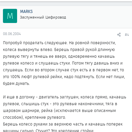
MARKS
M
Заслуженный Цефировод
08.06.2004
#4
Попробуй проделать следующее. На ровной поверхности,
колеса вывернуты влево. Берешь правой рукой длинную
рулевую тягу и тянешь ее вверх, одновременно качаешь
рулевое колесо и слушаешь стуки. Потом тягу давишь вниз и
слушаешь. Если во втором случае стук есть а в первом нет, то
это 100% люфт рулевой рейки, надо подтянуть. Если нет пиши,
будем думать.
И еще в догонку - двигатель заглушен, колеса прямо, качаешь
рулевое, слышишь стук - это рулевые наконечники, тяга в
шаровом шарнире, рейка (исключается выше описанным
способом), крепление рулевого.
Берешь колесо руками за верхнюю часть и качаешь поперек
машины сильно. Стучит? Это крепление стойки.