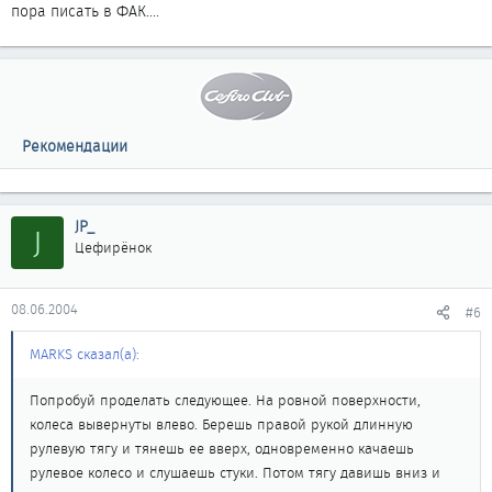
пора писать в ФАК....
И еще в догонку - двигатель заглушен, колеса прямо, качаешь
рулевое, слышишь стук - это рулевые наконечники, тяга в
шаровом шарнире, рейка (исключается выше описанным
способом), крепление рулевого.
Берешь колесо руками за верхнюю часть и качаешь поперек
машины сильно. Стучит? Это крепление стойки.
Рекомендации
Подвешиваешь колесо, качаешь поперек нижнюю часть колеса.
Стучит? Это шаровая.
Удачи в поисках!
JP_
J
Цефирёнок
08.06.2004
#6
MARKS сказал(а):
Попробуй проделать следующее. На ровной поверхности,
колеса вывернуты влево. Берешь правой рукой длинную
рулевую тягу и тянешь ее вверх, одновременно качаешь
рулевое колесо и слушаешь стуки. Потом тягу давишь вниз и