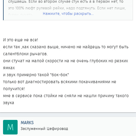
слушаешь. Если во втором случае стук есть а в первом нет, то
это 100% люфт рулевой рейки, надо подтянуть. Если нет пиши,
Нажмите, чтобы раскрыть...
будем думать.
И еще в догонку - двигатель заглушен, колеса прямо, качаешь
рулевое, слышишь стук - это рулевые наконечники, тяга в
И это еще не все!
шаровом шарнире, рейка (исключается выше описанным
если так ,как сказано выше, ничено не найдешь то могут быть
способом), крепление рулевого.
салентблоки рычагов.
Берешь колесо руками за верхнюю часть и качаешь поперек
они стучат на малой скорости на не очень глубоких но резких
машины сильно. Стучит? Это крепление стойки.
ямках
Подвешиваешь колесо, качаешь поперек нижнюю часть колеса.
и звук примерно такой "бок-бок"
Стучит? Это шаровая.
только вот диагностировать всякими покачиваниями не
Удачи в поисках!
получится!
мне в сервисе пока стойки не сняли не нашли причину такого
звука
MARKS
M
Заслуженный Цефировод