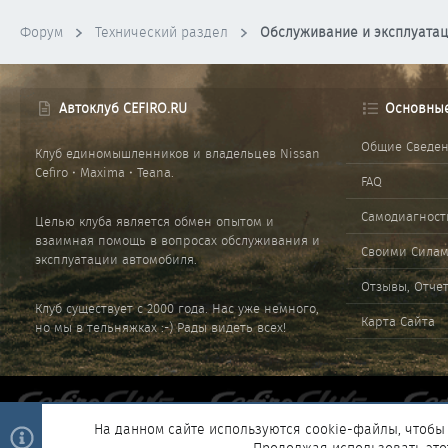
Форум
Технический раздел
Обслуживание и эксплуата
Автоклуб CEFIRO.RU
Основны
Общие Сведе
Клуб единомышленников и владельцев Nissan
Cefiro • Maxima • Teana.
FAQ
Самодиагност
Целью клуба является обмен опытом и
взаимная помощь в вопросах обслуживания и
Своими Сила
эксплуатации автомобиля.
Отзывы, Отче
Клуб существует с 2000 года. Нас уже немного,
Карта Сайта
но мы в тельняжках :-) Рады видеть всех!
На данном сайте используются cookie-файлы, чтобы 
Продолжая использовать это
®