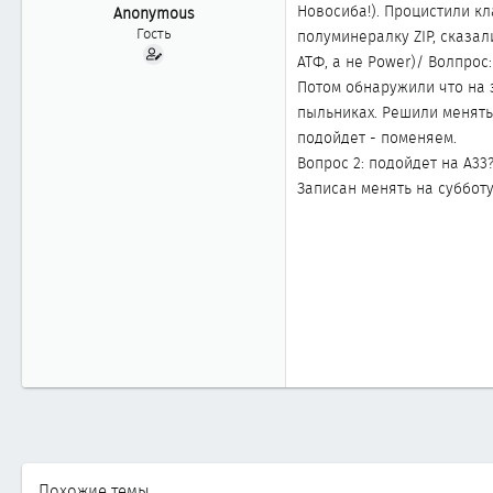
ы
л
Новосиба!). Процистили кл
Anonymous
а
Гость
полуминералку ZIP, сказали
АТФ, а не Power)/ Волпрос
Потом обнаружили что на 
пыльниках. Решили менять.
подойдет - поменяем.
Вопрос 2: подойдет на А33
Записан менять на субботу
Похожие темы