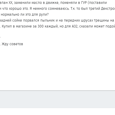
апан ХХ, заменили масло в движке, поменяли в ГУР (поставили
 что хорошо это. Я немного сомневаюсь. Т.к. то был третий Декстро
: нормально ли это для рули?
задней сойке порвался пыльник и на передних шрусах трещины на
 Купил в магазине за 300 каждый, но для А32, сказали может подой
?
. Жду советов