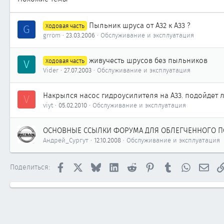
Пыльник шруса от А32 к А33 ?
G
Ходовая часть
grrom
23.03.2006
Обслуживание и эксплуатация
живучесть шрусов без пыльников
V
Ходовая часть
Vider
27.07.2003
Обслуживание и эксплуатация
Накрылся насос гидроусилителя на А33. подойдет л
V
viyt
05.02.2010
Обслуживание и эксплуатация
ОСНОВНЫЕ ССЫЛКИ ФОРУМА ДЛЯ ОБЛЕГЧЕННОГО П
Андрей_Сургут
12.10.2008
Обслуживание и эксплуатация
Facebook
X
Bluesky
LinkedIn
Reddit
Pinterest
Tumblr
WhatsApp
Элек
Поделиться: