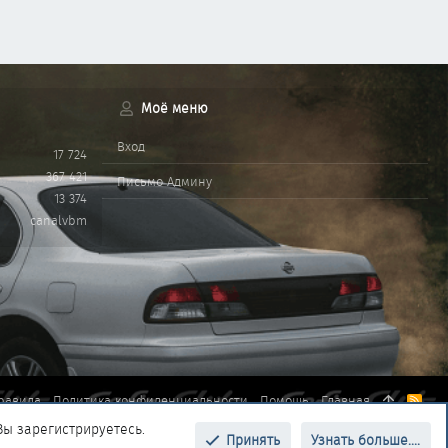
Моё меню
Вход
17 724
367 421
Письмо Админу
13 374
canalvbm
равила
Политика конфиденциальности
Помощь
Главная
R
S
Вы зарегистрируетесь.
S
Принять
Узнать больше....