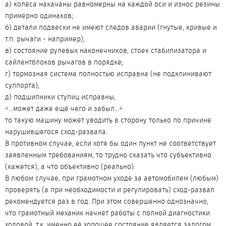
а) колёса накачаны равномерны на каждой оси и износ резины
примерно одинаков;
б) детали подвески не имеют следов аварии (гнутые, кривые и
т.п. рычаги - например);
в) состояние рулевых наконечников, стоек стабилизатора и
сайлентблоков рычагов в порядке;
г) тормозная система полностью исправна (не подклинивают
суппорта);
д) подшипники ступиц исправны,
<...может даже ещё чего и забыл...>
то такую машину может уводить в сторону только по причине
нарушившегося сход-развала.
В противном случае, если хотя бы один пункт не соответствует
заявленным требованиям, то трудно сказать что субъективно
(кажется), а что объективно (реально).
В любом случае, при грамотном уходе за автомобилем (любым)
проверять (а при необходимости и регулировать) сход-развал
рекомендуется раз в год. При этом совершенно однозначно,
что грамотный механик начнёт работы с полной диагностики
ходовой, т.к. именно её хорошее состояние является залогом