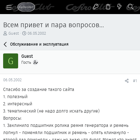
Всем привет и пара вопросов...
А
Д
Guest
06.05.2002
в
а
т
Обслуживание и эксплуатация
т
о
а
р
н
Guest
G
т
а
Гость
е
ч
м
а
ы
л
06.05.2002
#1
а
Спасибо за создание такого сайта
1. полезный
2. интересный
3. тематический (не надо долго искать другие)
Вопросы:
1. Заклинило подшипник ролика ремня генератора и ремень
лопнул - поменяли подшипник и ремень - опять клинануло -
второй раз поменяли - езжу не знаю что будет. Может кто знает