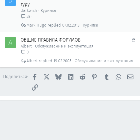
D
гуру
darkwish
Курилка
53
Mark Hugo
07.02.2013
Курилка
З
ОБЩИЕ ПРАВИЛА ФОРУМОВ
A
а
Albert
Обслуживание и эксплуатация
к
0
р
Albert
19.02.2005
Обслуживание и эксплуатация
ы
т
о
Facebook
X
Bluesky
LinkedIn
Reddit
Pinterest
Tumblr
WhatsAp
Эл
Поделиться:
Ссылка