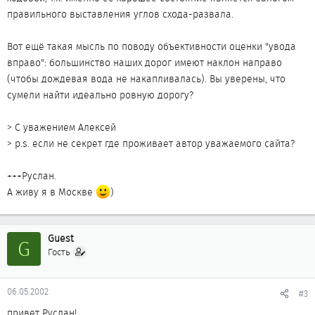
правильного выставления углов схода-развала.
Вот ещё такая мысль по поводу объективности оценки "увода
вправо": большинство наших дорог имеют наклон направо
(чтобы дождевая вода не накапливалась). Вы уверены, что
сумели найти идеально ровную дорогу?
> С уважением Алексей
> p.s. если не секрет где проживает автор уважаемого сайта?
+++Руслан.
А живу я в Москве
)
Guest
G
Гость
06.05.2002
#3
привет Руслан!