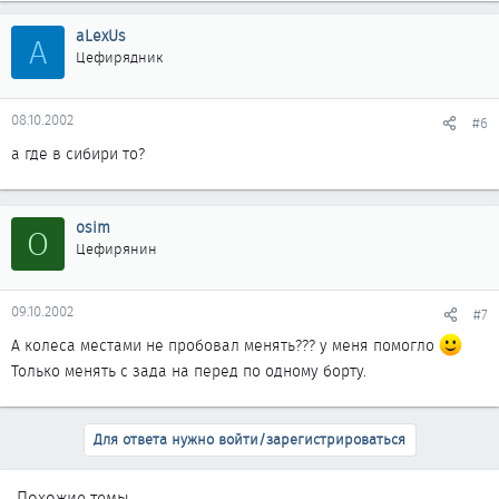
aLexUs
A
Цефирядник
08.10.2002
#6
а где в сибири то?
osim
O
Цефирянин
09.10.2002
#7
А колеса местами не пробовал менять??? у меня помогло
Только менять с зада на перед по одному борту.
Для ответа нужно войти/зарегистрироваться
Похожие темы