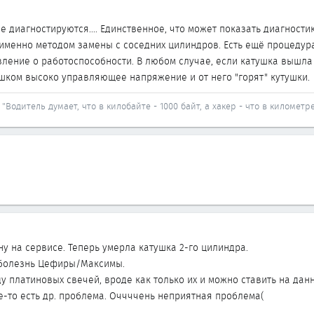
 диагностируются.... Единственное, что может показать диагности
именно методом замены с соседних цилиндров. Есть ещё процедура
ление о работоспособности. В любом случае, если катушка вышла 
лишком высоко управляющее напряжение и от него "горят" кутушки.
"Водитель думает, что в килобайте - 1000 байт, а хакер - что в километре
у на сервисе. Теперь умерла катушка 2-го цилиндра.
а болезнь Цефиры/Максимы.
у платиновых свечей, вроде как только их и можно ставить на дан
е-то есть др. проблема. Оччччень неприятная проблема(