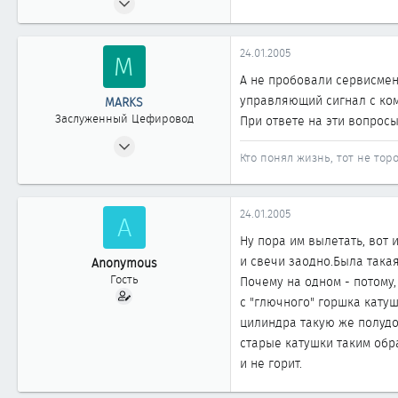
191
0
24.01.2005
M
61
А не пробовали сервисмена
Кемерово
управляющий сигнал с ком
MARKS
Заслуженный Цефировод
При ответе на эти вопросы
26.11.2003
Кто понял жизнь, тот не торо
2 557
4
1 861
24.01.2005
A
Новосибирск
Ну пора им вылетать, вот 
и свечи заодно.Была така
Anonymous
Гость
Почему на одном - потому,
с "глючного" горшка катуш
цилиндра такую же полудо
старые катушки таким обр
и не горит.