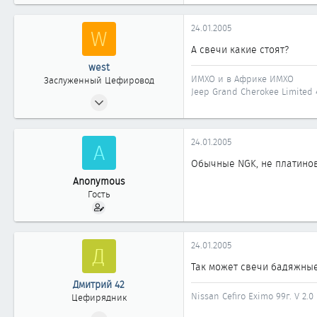
24.01.2005
W
А свечи какие стоят?
west
ИМХО и в Африке ИМХО
Заслуженный Цефировод
Jeep Grand Cherokee Limited 4
26.03.2004
1 362
0
24.01.2005
A
1 861
Обычные NGK, не платиновы
Нижневартовск
Anonymous
Гость
24.01.2005
Д
Так может свечи бадяжные 
Дмитрий 42
Nissan Cefiro Eximo 99г. V 2.0
Цефирядник
23.11.2004