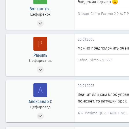
Эпидемия однако
Вот так-то...
Nissan Cefiro Excimo 2,0 A/T
Цефирёнок
13.10.2004
36
0
20.01.2005
Р
11
можно предположить очень
Рамиль
Cefiro Eximo 2,5 1995
Цефирядник
25.04.2004
166
0
20.01.2005
А
61
Значит или сам блок управ
Уфа
поможет, то катушки брак, 
Александр С
Цефировод
А32 Maxima QX 2.0 АКПП `96 - А
05.01.2004
918
0