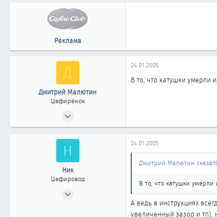
Реклама
24.01.2005
Д
В то, что катушки умерли и
Дмитрий Малютин
Цефирёнок
16.03.2004
31
0
24.01.2005
Н
11
Москва
Дмитрий Малютин сказал(
Ник
Цефировод
В то, что катушки умерли 
02.03.2003
А ведь в инструкциях всег
508
увеличенный зазор и тп),
0