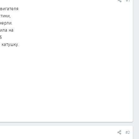
#1
двигателя
тики,
мерли.
вила на
5
 катушку.
#2