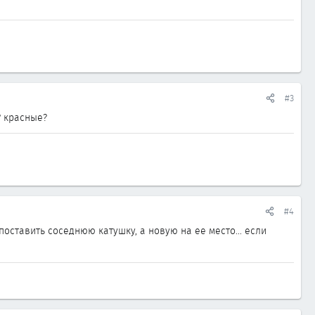
#3
? красные?
#4
оставить соседнюю катушку, а новую на ее место... если