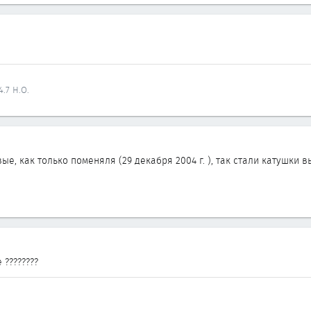
.7 H.O.
е, как только поменяля (29 декабря 2004 г. ), так стали катушки в
????????