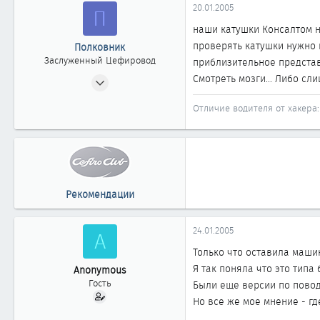
20.01.2005
П
861
наши катушки Консалтом не
Екатеринбург
проверять катушки нужно 
Полковник
Заслуженный Цефировод
приблизительное представ
03.12.2003
Смотреть мозги... Либо с
1 003
Отличие водителя от хакера: 
0
1 861
Рекомендации
24.01.2005
A
Только что оставила машин
Я так поняла что это тип
Anonymous
Гость
Были еще версии по повод
Но все же мое мнение - гд