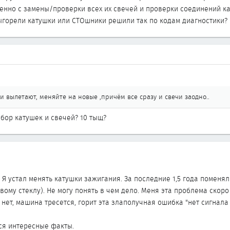
енно с замены/проверки всех их свечей и проверки соединений ка
выгорели катушки или СТОшники решили так по кодам диагностики?
 и вылетают, меняйте на новые ,причём все сразу и свечи заодно..
абор катушек и свечей? 10 тыщ?
Я устал менять катушки зажигания. За последние 1,5 года поменял 
вому стеклу). Не могу понять в чем дело. Меня эта проблема скоро
 нет, машина тресется, горит эта злаполучная ошибка "нет сигнал
ся интересные факты.