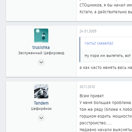
СТОшников, я бы начал им
861
Кстати, а действительно 
Бердск
24.01.2005
гость2 сказал(а):
trusishka
Заслуженный Цефировод
Ну пора им вылетать, вот
29.03.2004
а как часто менять весь н
1 605
2
1 861
30.11.2010
Московская область, Раменское
Всем привет.
rusnod.ru
У меня большая проблема. 
Tandem
Цефирёнок
том же ряду (ближе к лобо
30.04.2009
горшком ездить: мощности
расстроиство.......
46
Недавно начали выяснять
0