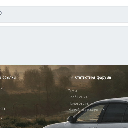
тронная почта
Ссылка
е ссылки
Статистика форума
ния
Темы
Сообщения
Пользователи
ика
Новый пользователь
ми