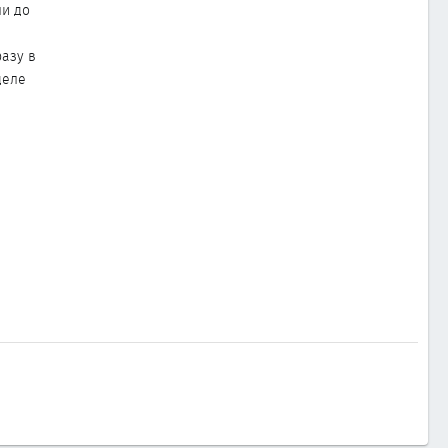
ли до
разу в
деле