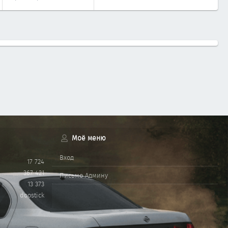
Моё меню
Вход
17 724
367 421
Письмо Админу
13 373
doostick