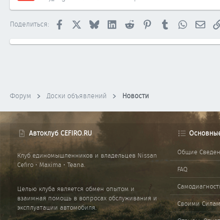
Facebook
X
Bluesky
LinkedIn
Reddit
Pinterest
Tumblr
WhatsApp
Элек
Поделиться:
Форум
Доски объявлений
Новости
Автоклуб CEFIRO.RU
Основны
Общие Сведе
Клуб единомышленников и владельцев Nissan
Cefiro • Maxima • Teana.
FAQ
Самодиагност
Целью клуба является обмен опытом и
взаимная помощь в вопросах обслуживания и
Своими Сила
эксплуатации автомобиля.