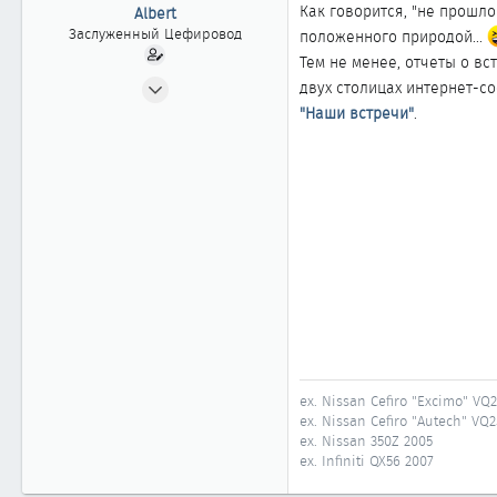
ы
л
Как говорится, "не прошло 
Albert
а
Заслуженный Цефировод
положенного природой...
Тем не менее, отчеты о в
20.07.2002
двух столицах интернет-со
1 879
"Наши встречи"
.
1
1 861
51
Москва
ex. Nissan Cefiro "Excimo" VQ
ex. Nissan Cefiro "Autech" VQ
ex. Nissan 350Z 2005
ex. Infiniti QX56 2007