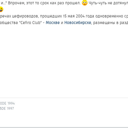
и..." Впрочем, этот то срок как раз прошел.
Чуть-чуть не дотяну
стречах цефироводов, прошедших 15 мая 2004 года одновременно с
общества "Cefiro Club" -
Москве
и
Новосибирске
, размещены в раз
20DE 1994
25DE 1997