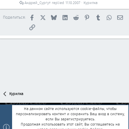
Андрей_Сургут
11.10.2007
Курилка
Facebook
X
Bluesky
LinkedIn
Reddit
Pinterest
Tumblr
WhatsAp
Эл
Поделиться:
Ссылка
Курилка
На данном сайте используются cookie-файлы, чтобы
персонализировать контент и сохранить Ваш вход в систему,
Обратная связь
Условия и правила
если Вы зарегистрируетесь.
Политика конфиденциальности
Помощь
Главная
R
Продолжая использовать этот сайт, Вы соглашаетесь на
S