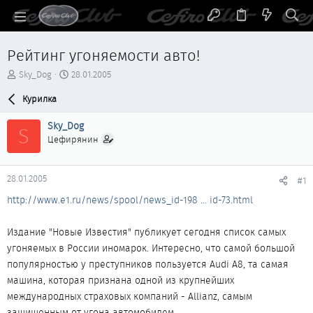
Рейтинг угоняемости авто!
А
Д
Sky_Dog
28.01.2005
в
а
т
Курилка
т
о
а
р
н
Sky_Dog
S
т
а
Цефирянин
е
ч
м
а
ы
л
28.01.2005
#1
а
http://www.e1.ru/news/spool/news_id-198 ... id-73.html
Издание "Новые Известия" публикует сегодня список самых
угоняемых в России иномарок. Интересно, что самой большой
популярностью у преступников пользуется Audi A8, та самая
машина, которая признана одной из крупнейших
международных страховых компаний - Allianz, самым
защищенным от угона автомобилем.