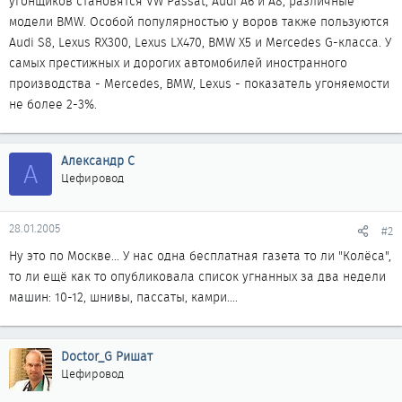
угонщиков становятся VW Passat, Audi A6 и A8, различные
модели BMW. Особой популярностью у воров также пользуются
Audi S8, Lexus RX300, Lexus LX470, BMW X5 и Mercedes G-класса. У
самых престижных и дорогих автомобилей иностранного
производства - Mercedes, BMW, Lexus - показатель угоняемости
не более 2-3%.
Александр С
А
Цефировод
28.01.2005
#2
Ну это по Москве... У нас одна бесплатная газета то ли "Колёса",
то ли ещё как то опубликовала список угнанных за два недели
машин: 10-12, шнивы, пассаты, камри....
Doctor_G Ришат
Цефировод