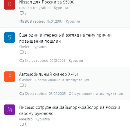
Nissan для России за $5000
R
russian imigration
Курилка
2
ВОВ
15.01.2007
Курилка
Еще один интересный взгляд на тему причин
S
повышения пошлин
Skelet
Курилка
2
Skelet
02.12.2008
Курилка
Автомобильный сканер X-431
F
fLasher
Обслуживание и эксплуатация
5
12volt
03.02.2005
Обслуживание и эксплуатация
Письмо сотрудника Даймлер-Крайслер из России
M
своему руководс
Maestro
Курилка
8