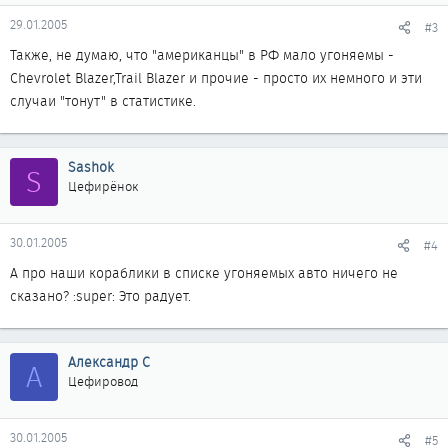
29.01.2005
#3
Также, не думаю, что "американцы" в РФ мало угоняемы -
Chevrolet Blazer,Trail Blazer и прочие - просто их немного и эти
случаи "тонут" в статистике.
Sashok
S
Цефирёнок
30.01.2005
#4
А про наши кораблики в списке угоняемых авто ничего не
сказано? :super: Это радует.
Александр С
А
Цефировод
30.01.2005
#5