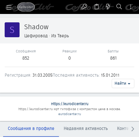
Shadow
S
Цефировод
·
Из
Тверь
Сообщения
Реакции
Баллы
852
0
861
Регистрация
31.03.2005
Последняя активность
15.01.2011
Найти
Https://eurodicenter.ru
https://eurodicenter.ru
мрт гипофиза с контрастом цена в москве.
eurodicenter.ru
Сообщения в профиле
Недавняя активность
Контент