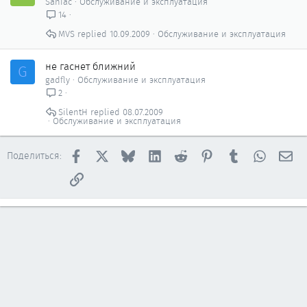
Saniac
Обслуживание и эксплуатация
14
MVS
10.09.2009
Обслуживание и эксплуатация
не гаснет ближний
G
gadfly
Обслуживание и эксплуатация
2
SilentH
08.07.2009
Обслуживание и эксплуатация
Facebook
X
Bluesky
LinkedIn
Reddit
Pinterest
Tumblr
WhatsAp
Эл
Поделиться:
Ссылка