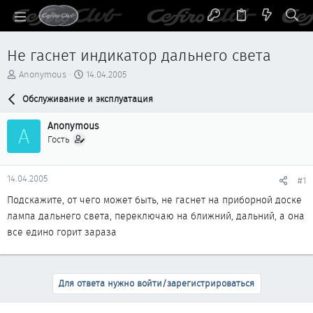
Не гаснет индикатор дальнего света
А
Д
Anonymous
14.04.2005
в
а
т
Обслуживание и эксплуатация
т
о
а
р
н
Anonymous
A
т
а
Гость
е
ч
м
а
ы
л
14.04.2005
#1
а
Подскажите, от чего может быть, не гаснет на приборной доске
лампа дальнего света, переключаю на ближний, дальний, а она
все едино горит зараза
Для ответа нужно войти/зарегистрироваться