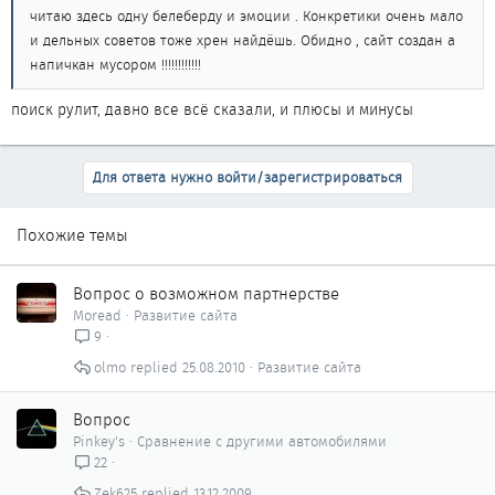
читаю здесь одну белеберду и эмоции . Конкретики очень мало
и дельных советов тоже хрен найдёшь. Обидно , сайт создан а
напичкан мусором !!!!!!!!!!!!
поиск рулит, давно все всё сказали, и плюсы и минусы
Для ответа нужно войти/зарегистрироваться
Похожие темы
Вопрос о возможном партнерстве
Moread
Развитие сайта
9
olmo
25.08.2010
Развитие сайта
Вопрос
Pinkey's
Сравнение с другими автомобилями
22
Zek625
13.12.2009