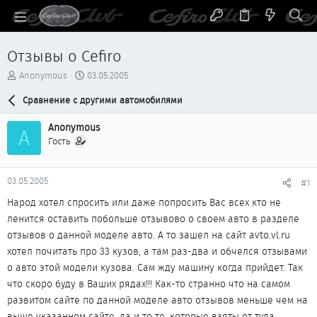
Отзывы о Cefiro
А
Д
Anonymous
03.05.2005
в
а
т
Сравнение с другими автомобилями
т
о
а
р
н
Anonymous
A
т
а
Гость
е
ч
м
а
ы
л
03.05.2005
#1
а
Народ хотел спросить или даже попросить Вас всех кто не
ленится оставить побольше отзывово о своем авто в разделе
отзывов о данной моделе авто. А то зашел на сайт avto.vl.ru
хотел почитать про 33 кузов, а там раз-два и обчелся отзывами
о авто этой модели кузова. Сам жду машину когда прийдет. Так
что скоро буду в Ваших рядах!!! Как-то странно что на самом
развитом сайте по данной моделе авто отзывов меньше чем на
выше указанном сайте, да и то те, которые взяты от туда.