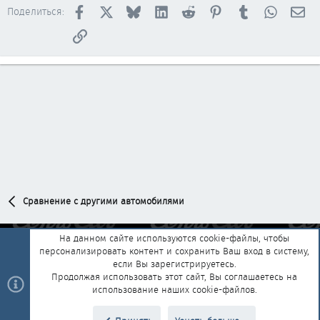
Facebook
X
Bluesky
LinkedIn
Reddit
Pinterest
Tumblr
WhatsAp
Эл
Поделиться:
Ссылка
Сравнение с другими автомобилями
На данном сайте используются cookie-файлы, чтобы
персонализировать контент и сохранить Ваш вход в систему,
Обратная связь
Условия и правила
если Вы зарегистрируетесь.
Политика конфиденциальности
Помощь
Главная
R
Продолжая использовать этот сайт, Вы соглашаетесь на
S
использование наших cookie-файлов.
S
®
Community platform by XenForo
© 2010-2025 XenForo Ltd.
|
Style and