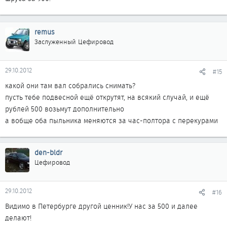
remus
Заслуженный Цефировод
29.10.2012
#15
какой они там вал собрались снимать?
пусть тебе подвесной ещё открутят, на всякий случай, и ещё
рублей 500 возьмут дополнительно
а вобще оба пыльника меняются за час-полтора с перекурами
den-bldr
Цефировод
29.10.2012
#16
Видимо в Петербурге другой ценник!У нас за 500 и далее
делают!