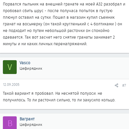
Порвался пыльник на внешней гранате на моей A32 разобрал и
пробовал сбить шрус - после получаса попыток в пустую
плюнул оставил на сутки. Пошел в магазин купил съемник
гранат на восьмерку (он такой кругленький с 4 болтиками ) он
не подходит но путем небольшой расточки он спокойно
одевается. Так вот засчет него снятие гранаты занимает 2
минуты и ни каких личных перенапряжений.
Vasco
V
Цефирядник
12.09.2005
#7
Такой вариант я пробовал. На неснятой полуоси: не
получилось. То ли расточил сильно, то ли закусило кольцо.
Вагрант
В
Цефирядник