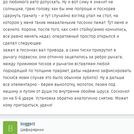
до любимого авто допускать. Ну и вот сижу я значит на
солнышке, грею голову, как бы мне попроше и поскорее
сдернуть гранату - и тут случайно взгляд упал на стол, на
котором у меня такие ммаааленькие тисочки лежат. Тут меня и
осенило. Короче, после того, как снял стойку(аммо кончились,
все равно менять нада), оперативный простор открылся и
сделал следующее:
зажал в тисочках вал привода, а сами тиски прикрутил в
рычагу подвески, они отлично зацепились за ребро рычага,
между прижимом тисков и рычагом вставляем любой
подходящий по толщине предмет, дабы надежно зафиксировать
тиски(в моем случае это было обычное зубило). Ну а дальше
все элементарно - берем выколотку, молоток, лезем под
машину и лупим от души по внутренне обойме шруса. Соскочил
он на 5-6 ударе. Установка обратно аналогично снятию. Может
кому пригодиться, удачи!
boggerz
B
Цефирядник