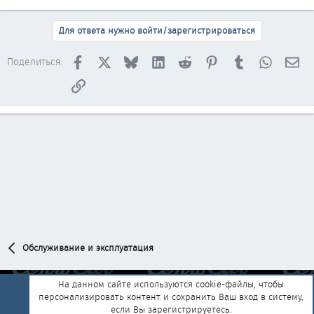
Для ответа нужно войти/зарегистрироваться
Facebook
X
Bluesky
LinkedIn
Reddit
Pinterest
Tumblr
WhatsAp
Эл
Поделиться:
Ссылка
Обслуживание и эксплуатация
На данном сайте используются cookie-файлы, чтобы
персонализировать контент и сохранить Ваш вход в систему,
Обратная связь
Условия и правила
если Вы зарегистрируетесь.