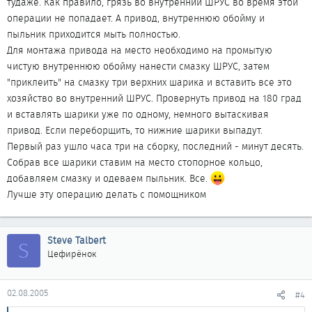
тудаже. Как правило, грязь во внутренний ШРУС во время этой
операции не попадает. А привод, внутреннюю обойму и
пыльник приходится мыть полностью.
Для монтажа привода на место необходимо на промытую
чистую внутреннюю обойму нанести смазку ШРУС, затем
"приклеить" на смазку три верхних шарика и вставить все это
хозяйство во внутренний ШРУС. Провернуть привод на 180 град
и вставлять шарики уже по одному, немного вытаскивая
привод. Если переборщить, то нижние шарики выпадут.
Первый раз ушло часа три на сборку, последний - минут десять.
Собрав все шарики ставим на место стопорное кольцо,
добавляем смазку и одеваем пыльник. Все.
Лучше эту операцию делать с помощником
Steve Talbert
S
Цефирёнок
02.08.2005
#4