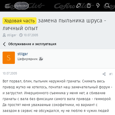
замена пыльника шруса -
Ходовая часть
личный опыт
А
Д
stilgar
10.07.2005
в
а
т
Обслуживание и эксплуатация
т
о
а
р
н
stilgar
S
т
а
Цефирядник
е
ч
м
а
ы
л
10.07.2005
#1
а
Вот порвал, блин, пыльник наружной гранаты. Снимать весь
привод жутко не хотелось, почитал наш замечательный форум -
и загрустил. Инерционного съемника у меня нет, а сбивание
гранаты с вала без фиксации самого вала привода - гемморой.
Да простят меня уважаемые сокофетники, но вариант с
заездом в сервис не обсуждался, ну не люблю я чужих людей