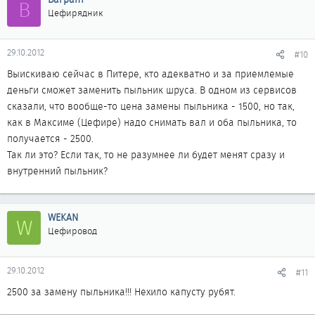
В
Цефирядник
29.10.2012
#10
Выискиваю сейчас в Питере, кто адекватно и за приемлемые
деньги сможет заменить пыльник шруса. В одном из сервисов
сказали, что вообще-то цена замены пыльника - 1500, но так,
как в Максиме (Цефире) надо снимать вал и оба пыльника, то
получается - 2500.
Так ли это? Если так, то не разумнее ли будет менят сразу и
внутренний пыльник?
WEKAN
W
Цефировод
29.10.2012
#11
2500 за замену пыльника!!! Нехило капусту рубят.