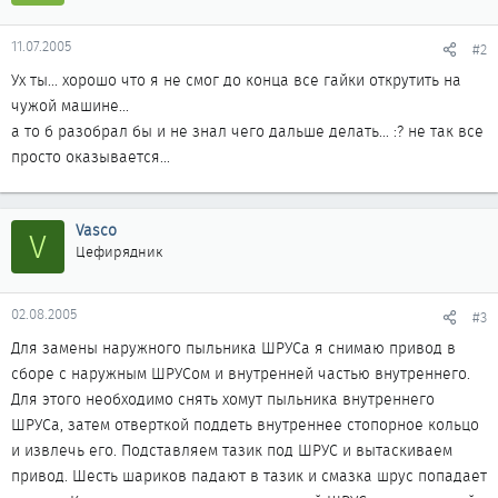
11.07.2005
#2
Ух ты... хорошо что я не смог до конца все гайки открутить на
чужой машине...
а то б разобрал бы и не знал чего дальше делать... :? не так все
просто оказывается...
Vasco
V
Цефирядник
02.08.2005
#3
Для замены наружного пыльника ШРУСа я снимаю привод в
сборе с наружным ШРУСом и внутренней частью внутреннего.
Для этого необходимо снять хомут пыльника внутреннего
ШРУСа, затем отверткой поддеть внутреннее стопорное кольцо
и извлечь его. Подставляем тазик под ШРУС и вытаскиваем
привод. Шесть шариков падают в тазик и смазка шрус попадает