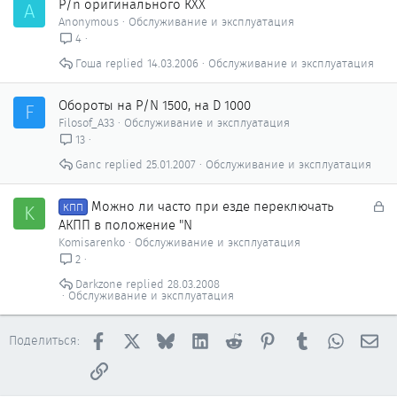
P/n оригинального КХХ
A
Anonymous
Обслуживание и эксплуатация
4
Гоша
14.03.2006
Обслуживание и эксплуатация
Обороты на P/N 1500, на D 1000
F
Filosof_A33
Обслуживание и эксплуатация
13
Ganc
25.01.2007
Обслуживание и эксплуатация
З
Можно ли часто при езде переключать
K
КПП
а
АКПП в положение "N
к
Komisarenko
Обслуживание и эксплуатация
р
2
ы
Darkzone
28.03.2008
т
Обслуживание и эксплуатация
о
Facebook
X
Bluesky
LinkedIn
Reddit
Pinterest
Tumblr
WhatsAp
Эл
Поделиться:
Ссылка