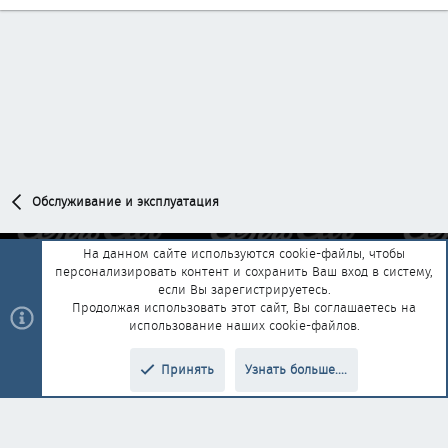
Обслуживание и эксплуатация
На данном сайте используются cookie-файлы, чтобы
персонализировать контент и сохранить Ваш вход в систему,
Обратная связь
Условия и правила
если Вы зарегистрируетесь.
Политика конфиденциальности
Помощь
Главная
R
Продолжая использовать этот сайт, Вы соглашаетесь на
S
использование наших cookie-файлов.
S
®
Community platform by XenForo
© 2010-2025 XenForo Ltd.
|
Style and
Принять
Узнать больше....
®
add-ons by ThemeHouse
Перевод от Jumuro
Верх
Низ