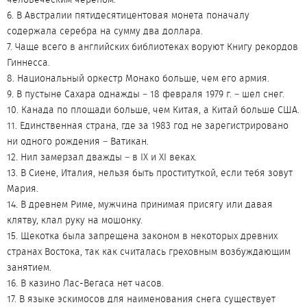
6. В Австралии пятидесятицентовая монета поначалу
содержала серебра на сумму два доллара.
7. Чаще всего в английских библиотеках воруют Книгу рекордов
Гиннесса.
8. Национальный оркестр Монако больше, чем его армия.
9. В пустыне Сахара однажды – 18 февраля 1979 г. – шел снег.
10. Канада по площади больше, чем Китая, а Китай больше США.
11. Единственная страна, где за 1983 год не зарегистрировано
ни одного рождения – Ватикан.
12. Нил замерзал дважды – в IX и XI веках.
13. В Сиене, Италия, нельзя быть проституткой, если тебя зовут
Мария.
14. В древнем Риме, мужчина принимая присягу или давая
клятву, клал руку на мошонку.
15. Щекотка была запрещена законом в некоторых древних
странах Востока, так как считалась греховным возбуждающим
занятием.
16. В казино Лас-Вегаса нет часов.
17. В языке эскимосов для наименования снега существует