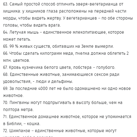
63. Самый простой способ отличить зверя-вегетарианца от
хищника: у хищников глаза расположены на передней части
морды, чтобы видеть жертву. У вегетарианцев – по обе стороны
головы, чтобы видеть врага.
64. Летучая мышь – единственное млекопитающее, которое
может летать.
65. 99 % живых существ, обитавших на Земле вымерли.
66. Чтобы сделать килограмм меда, пчелка должна облететь 2
млн. цветков.
67. Кровь кузнечика белого цвета, лобстера – голубого.
68. Единственные животные, занимающиеся сексом ради
удовольствия, - люди и дельфины.
69. За последние 4000 лет не было одомашнено ни одно новое
животное.
70. Пингвины могут подпрыгивать в высоту больше, чем на
полтора метра.
71. Единственное домашнее животное, которое не упоминается
в Библии, – кошка.
72. Шимпанзе – единственные животные, которые могут