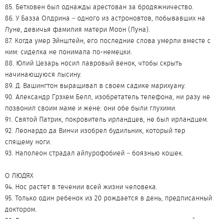
85. Бетховен был однажды арестован за бродяжничество.
86. У Базза Олдрина – одного из астроновтов, побывавших на
Луне, девичья фамилия матери Моон (Луна).
87. Когда умер Эйнштейн, его последние слова умерли вместе с
ним: сиделка не понимала по-немецки.
88. Юлий Цезарь носил лавровый венок, чтобы скрыть
начинающуюся лысину.
89. Д. Вашингтон выращивал в своем садике марихуану.
90. Александр Грэхем Белл, изобретатель телефона, ни разу не
позвонил своим маме и жене: они обе были глухими.
91. Святой Патрик, покровитель ирландцев, не был ирландцем.
92. Леонардо да Винчи изобрел будильник, который тер
спящему ноги.
93. Наполеон страдал айлурофобией – боязнью кошек.
О ЛЮДЯХ
94. Нос растет в течении всей жизни человека.
95. Только один ребенок из 20 рождается в день, предписанный
доктором.