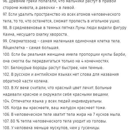
96. Древние греки полагали, что мальчики растут в правой
стороне живота, а девочки - в левой.
97. Если удалить пространство из всех атомов человеческого
тела, то то, что останется, сможет пролесть в игольное ушко.
98. В средневековье в темных пятнах Луны люди видели фигуру
Каина, несущего охапку хвороста.
99. Сперматозоид – самая маленькая одиночная клетка тела.
Яйцеклетка - самая большая.
100. Если бы реальная женщина имела пропорции куклы Барби,
она смогла бы передвигаться только на 4 конечностях.
101. Белокурые бороды растут быстрее, чем темные.
102. В русском и английском языках нет слова для названия
обратной части колена.
103. В XV веке считали, что красный цвет лечит. Больные
надевали красное и окружали себя красными вещами.
104. Отпечатки языка у всех людей индивидуальны.
105. Когда вы краснеете, ваш желудок краснеет тоже.
106. В человеческом теле хватит тела жира на 7 кусков мыла.
107. 80 % тепла человеческого тела уходит из головы.
108. У человека меньше мускулов, чем у гусеницы.