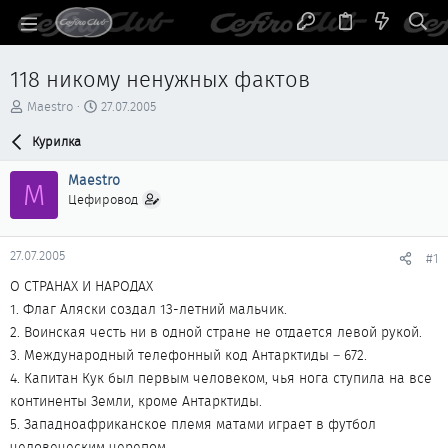
118 никому ненужных фактов
А
Д
Maestro
27.07.2005
в
а
т
Курилка
т
о
а
р
н
Maestro
M
т
а
Цефировод
е
ч
м
а
ы
л
27.07.2005
#1
а
О СТРАНАХ И НАРОДАХ
1. Флаг Аляски создал 13-летний мальчик.
2. Воинская честь ни в одной стране не отдается левой рукой.
3. Международный телефонный код Антарктиды – 672.
4. Капитан Кук был первым человеком, чья нога ступила на все
континенты Земли, кроме Антарктиды.
5. Западноафриканское племя матами играет в футбол
человеческим черепом.