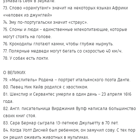
узнавать себя в зеркале.
73. Слово «орангутанг» значит на некоторых языках Африки
«человек из джунглей»
74. Эму по-португальски значит «страус».
75. Слоны и люди – единственные млекопитающие, которые
могут стоять на голове.
76. Крокодилы глотают камни, чтобы глубже нырнуть.
77. Полярные медведи могут бегать со скоростью 40 км/ч.
78. У собак есть локти.
О ВЕЛИКИХ
79. «Мыслитель» Родена – портрет итальянского поэта Данте.
80. Певец Ник Кейв родился с хвостиком.
81. Шекспир и Сервантес умерли в один день – 23 апреля 1616
года.
82. Англ. писательница Вирджиния Вулф написала большинство
своих книг стоя.
83. Сара Бернар сыграла 13-летнюю Джульетту в 70 лет.
84. Когда Уолт Дисней был ребенком, он замучил сову. С тех пор
он решил оживить животных в мультиках.