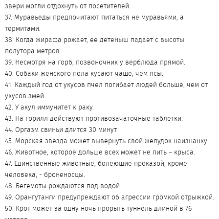
звери могли отдохнуть от посетителей.
37. Муравьеды предпочитают питаться не муравьями, а
термитами.
38. Когда жирафа рожает, ее детеныш падает с высоты
полутора метров.
39. Несмотря на горб, позвоночник у верблюда прямой.
40. Собаки женского пола кусают чаще, чем псы.
41. Каждый год от укусов пчел погибает людей больше, чем от
укусов змей.
42. У акул иммунитет к раку.
43. На горилл действуют противозачаточные таблетки.
44. Оргазм свиньи длится 30 минут.
45. Морская звезда может вывернуть свой желудок наизнанку.
46. Животное, которое дольше всех может не пить – крыса.
47. Единственные животные, болеющие проказой, кроме
человека, - броненосцы.
48. Бегемоты рождаются под водой.
49. Орангутанги предупреждают об агрессии громкой отрыжкой.
50. Крот может за одну ночь прорыть туннель длиной в 76