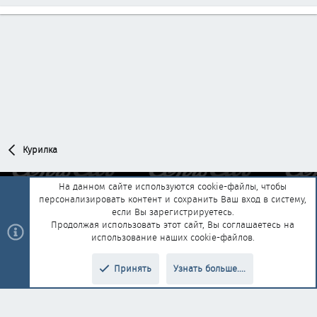
Курилка
На данном сайте используются cookie-файлы, чтобы
персонализировать контент и сохранить Ваш вход в систему,
Обратная связь
Условия и правила
если Вы зарегистрируетесь.
Политика конфиденциальности
Помощь
Главная
R
Продолжая использовать этот сайт, Вы соглашаетесь на
S
использование наших cookie-файлов.
S
®
Community platform by XenForo
© 2010-2025 XenForo Ltd.
|
Style and
Принять
Узнать больше....
®
add-ons by ThemeHouse
Перевод от Jumuro
Верх
Низ