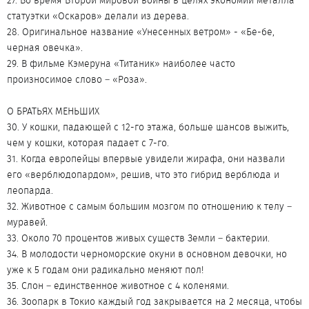
27. Во время Второй мировой войны в целях экономии металла
статуэтки «Оскаров» делали из дерева.
28. Оригинальное название «Унесенных ветром» - «Бе-бе,
черная овечка».
29. В фильме Кэмеруна «Титаник» наиболее часто
произносимое слово – «Роза».
О БРАТЬЯХ МЕНЬШИХ
30. У кошки, падающей с 12-го этажа, больше шансов выжить,
чем у кошки, которая падает с 7-го.
31. Когда европейцы впервые увидели жирафа, они назвали
его «верблюдопардом», решив, что это гибрид верблюда и
леопарда.
32. Животное с самым большим мозгом по отношению к телу –
муравей.
33. Около 70 процентов живых существ Земли – бактерии.
34. В молодости черноморские окуни в основном девочки, но
уже к 5 годам они радикально меняют пол!
35. Слон – единственное животное с 4 коленями.
36. Зоопарк в Токио каждый год закрывается на 2 месяца, чтобы