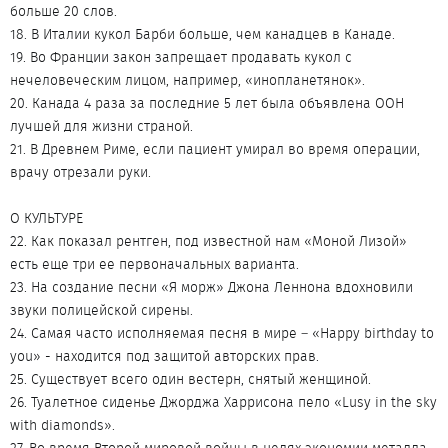
больше 20 слов.
18. В Италии кукол Барби больше, чем канадцев в Канаде.
19. Во Франции закон запрещает продавать кукол с
нечеловеческим лицом, например, «инопланетянок».
20. Канада 4 раза за последние 5 лет была объявлена ООН
лучшей для жизни страной.
21. В Древнем Риме, если пациент умирал во время операции,
врачу отрезали руки.
О КУЛЬТУРЕ
22. Как показал рентген, под известной нам «Моной Лизой»
есть еще три ее первоначальных варианта.
23. На создание песни «Я морж» Джона Леннона вдохновили
звуки полицейской сирены.
24. Самая часто исполняемая песня в мире – «Happy birthday to
you» - находится под защитой авторских прав.
25. Существует всего один вестерн, снятый женщиной.
26. Туалетное сиденье Джорджа Харрисона пело «Lusy in the sky
with diamonds».