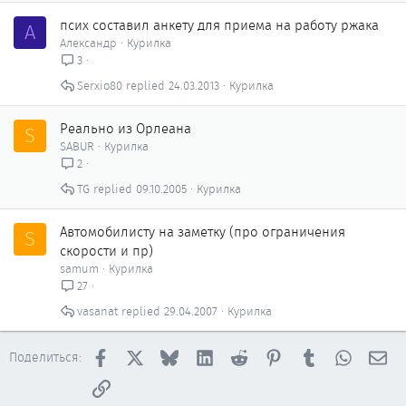
псих составил анкету для приема на работу ржака
А
Александр
Курилка
3
Serxio80
24.03.2013
Курилка
Реально из Орлеана
S
SABUR
Курилка
2
TG
09.10.2005
Курилка
Автомобилисту на заметку (про ограничения
S
скорости и пр)
samum
Курилка
27
vasanat
29.04.2007
Курилка
Facebook
X
Bluesky
LinkedIn
Reddit
Pinterest
Tumblr
WhatsAp
Эл
Поделиться:
Ссылка