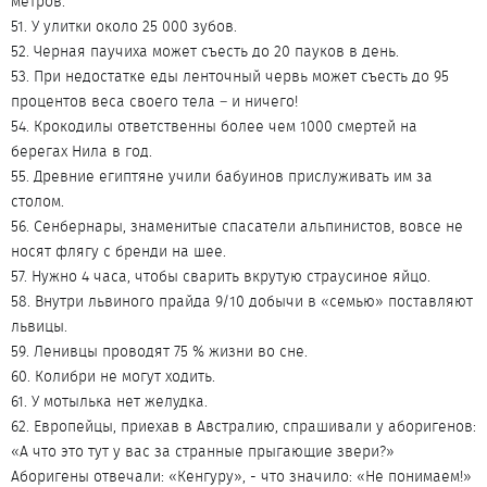
метров.
51. У улитки около 25 000 зубов.
52. Черная паучиха может съесть до 20 пауков в день.
53. При недостатке еды ленточный червь может съесть до 95
процентов веса своего тела – и ничего!
54. Крокодилы ответственны более чем 1000 смертей на
берегах Нила в год.
55. Древние египтяне учили бабуинов прислуживать им за
столом.
56. Сенбернары, знаменитые спасатели альпинистов, вовсе не
носят флягу с бренди на шее.
57. Нужно 4 часа, чтобы сварить вкрутую страусиное яйцо.
58. Внутри львиного прайда 9/10 добычи в «семью» поставляют
львицы.
59. Ленивцы проводят 75 % жизни во сне.
60. Колибри не могут ходить.
61. У мотылька нет желудка.
62. Европейцы, приехав в Австралию, спрашивали у аборигенов:
«А что это тут у вас за странные прыгающие звери?»
Аборигены отвечали: «Кенгуру», - что значило: «Не понимаем!»