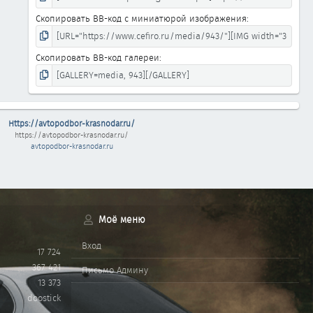
Скопировать BB-код с миниатюрой изображения
Скопировать BB-код галереи
Https://avtopodbor-krasnodar.ru/
https://avtopodbor-krasnodar.ru/
avtopodbor-krasnodar.ru
Моё меню
Вход
17 724
367 421
Письмо Админу
13 373
doostick