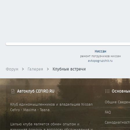
Ниссан
ремонт погрузчиков
ниссан
avtopogruzchik.ru
Форум
Галерея
Клубные встречи
Автоклуб CEFIRO.RU
Основны
Общие Сведе
Клуб единомышленников и владельцев Nissan
Cefiro • Maxima • Teana.
FAQ
Самодиагност
Целью клуба является обмен опытом и
взаимная помощь в вопросах обслуживания и