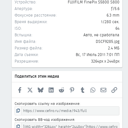
Устройство
FUJIFILM FinePix S5800 S800
Апертура
ƒ/5.6
Фокусное расстояние
6.3 mm
Время выдержки
1/280 сек.
ISO
64
Вспышка
Авто, не сработала
Имя файла
DSCF9285.jpg
Размер файла
2.4 МБ
Дата съемки
Вс, 17 Июль 2011 7:01 ПП
Разрешение
3264px x 2448px
Поделиться этим медиа
Facebook
X
Bluesky
LinkedIn
Reddit
Pinterest
Tumblr
WhatsApp
Электронна
Ссыл
Скопировать ссылку на изображение
Скопировать BB-код изображения