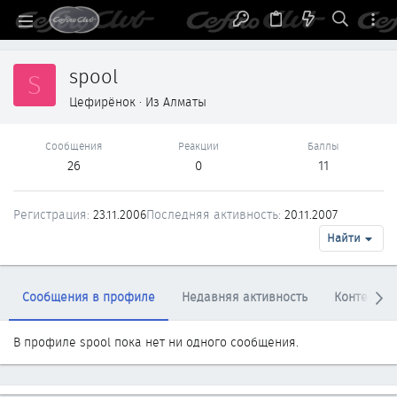
spool
S
Цефирёнок
·
Из
Алматы
Сообщения
Реакции
Баллы
26
0
11
Регистрация
23.11.2006
Последняя активность
20.11.2007
Найти
Сообщения в профиле
Недавняя активность
Контент
В профиле spool пока нет ни одного сообщения.