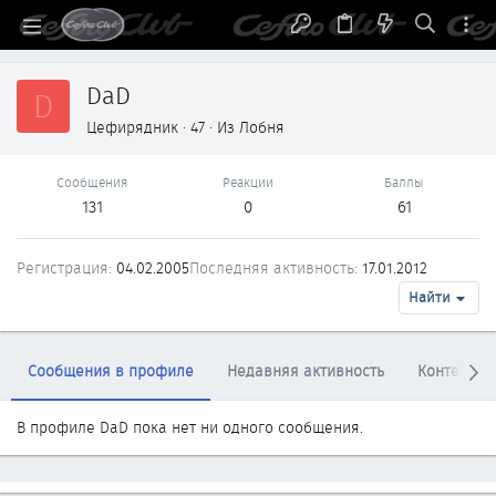
DaD
D
Цефирядник
·
47
·
Из
Лобня
Сообщения
Реакции
Баллы
131
0
61
Регистрация
04.02.2005
Последняя активность
17.01.2012
Найти
Сообщения в профиле
Недавняя активность
Контент
В профиле DaD пока нет ни одного сообщения.