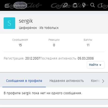
sergik
S
Цефирёнок
·
Из
тобольск
Сообщения
Реакции
Баллы
15
0
11
Регистрация
20.12.2007
Последняя активность
05.03.2008
Найти
Сообщения в профиле
Недавняя активность
Контент
В профиле sergik пока нет ни одного сообщения.