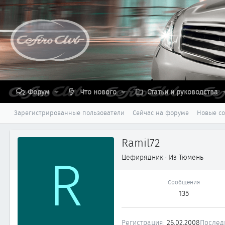
Форум
Что нового
Статьи и руководства
Зарегистрированные пользователи
Сейчас на форуме
Новые с
Ramil72
R
Цефирядник
·
Из
Тюмень
Сообщения
135
Регистрация
26.02.2008
Послед