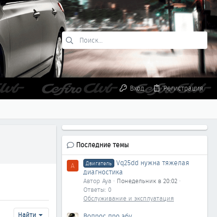
Вход
Регистрация
Последние темы
Vq25dd нужна тяжелая
Двигатель
A
диагностика
Автор Aya
Понедельник в 20:02
Ответы: 0
Обслуживание и эксплуатация
Найти
Вопрос про эбу