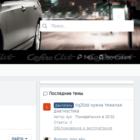
Вход
Регистрация
Последние темы
Vq25dd нужна тяжелая
Двигатель
A
диагностика
Автор Aya
Понедельник в 20:02
Ответы: 0
Обслуживание и эксплуатация
Найти
Вопрос про эбу