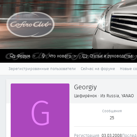
Форум
Что нового
Статьи и руководства
Зарегистрированные пользователи
Сейчас на форуме
Новые с
Georgiy
G
Цефирёнок
·
Из
Russia, YANAO
Сообщения
25
Регистрация
03.03.2008
Послед