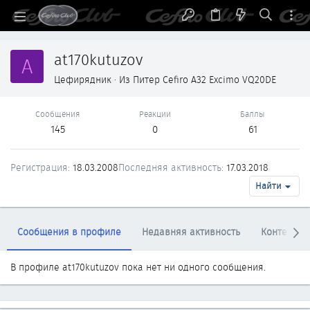
at170kutuzov
A
Цефирядник
·
Из
Питер Cefiro A32 Excimo VQ20DE
Сообщения
Реакции
Баллы
145
0
61
Регистрация
18.03.2008
Последняя активность
17.03.2018
Найти
Сообщения в профиле
Недавняя активность
Контент
В профиле at170kutuzov пока нет ни одного сообщения.