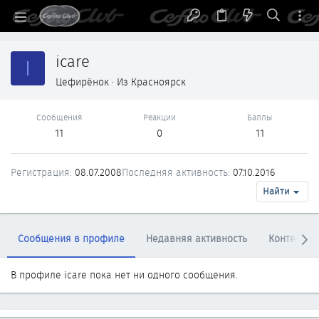
icare
I
Цефирёнок
·
Из
Красноярск
Сообщения
Реакции
Баллы
11
0
11
Регистрация
08.07.2008
Последняя активность
07.10.2016
Найти
Сообщения в профиле
Недавняя активность
Контент
В профиле icare пока нет ни одного сообщения.