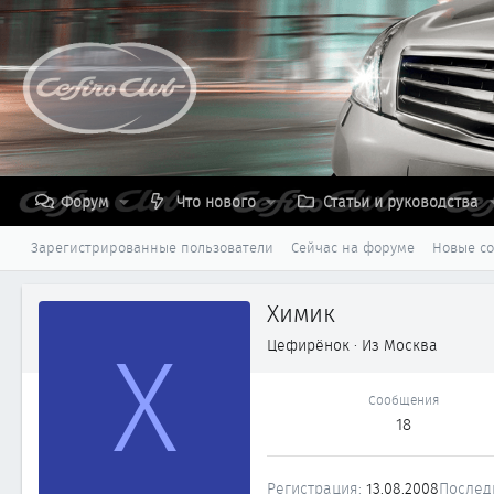
Форум
Что нового
Статьи и руководства
Зарегистрированные пользователи
Сейчас на форуме
Новые с
Химик
Х
Цефирёнок
·
Из
Москва
Сообщения
18
Регистрация
13.08.2008
Послед