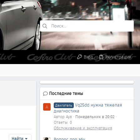
Вход
Регистрация
Последние темы
Vq25dd нужна тяжелая
Двигатель
A
диагностика
Автор Aya
Понедельник в 20:02
Ответы: 0
Обслуживание и эксплуатация
Найти
Вопрос про эбу