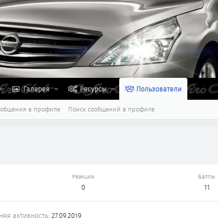
Галерея
Ресурсы
Пользователи
ообщения в профиле
Поиск сообщений в профиле
Реакции
Баллы
0
11
няя активность
27.09.2019