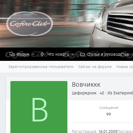
Форум
Что нового
Статьи и руководства
Зарегистрированные пользователи
Сейчас на форуме
Новые с
Вовчиккк
В
Цефирядник
·
40
·
Из
Екатерин
Сообщения
99
Регистрация
16.01.2009
Последн