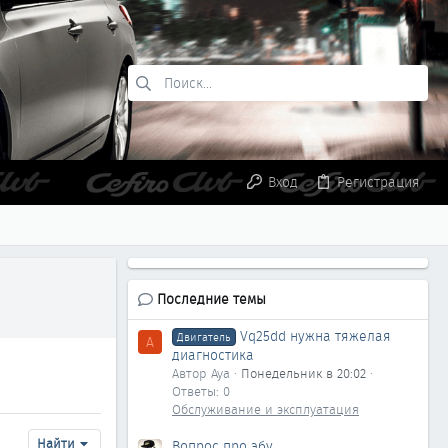
Вход
Регистрация
Последние темы
Vq25dd нужна тяжелая
Двигатель
A
диагностика
Автор Aya
Понедельник в 20:02
Ответы: 0
Обслуживание и эксплуатация
Найти
Вопрос про эбу