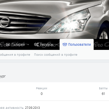
Галерея
Ресурсы
Пользователи
ообщения в профиле
Поиск сообщений в профиле
бург
Реакции
Баллы
0
61
яя активность
27.09.2013