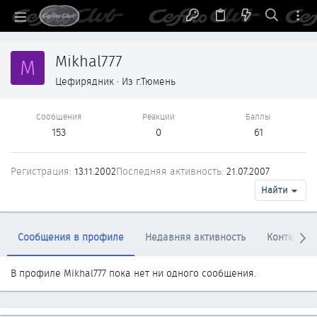
Mikhal777
M
Цефирядник
·
Из
г.Тюмень
Сообщения
Реакции
Баллы
153
0
61
Регистрация
13.11.2002
Последняя активность
21.07.2007
Найти
Сообщения в профиле
Недавняя активность
Контент
В профиле Mikhal777 пока нет ни одного сообщения.