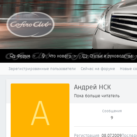
Форум
Что нового
Статьи и руководства
Зарегистрированные пользователи
Сейчас на форуме
Новые с
Андрей НСК
А
Пока больше читатель
Сообщения
9
Регистрация
08.07.2009
Послед