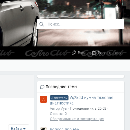
Вход
Регистрация
Последние темы
Vq25dd нужна тяжелая
Двигатель
A
диагностика
Автор Aya
Понедельник в 20:02
Ответы: 0
Обслуживание и эксплуатация
Найти
Вопрос про эбу