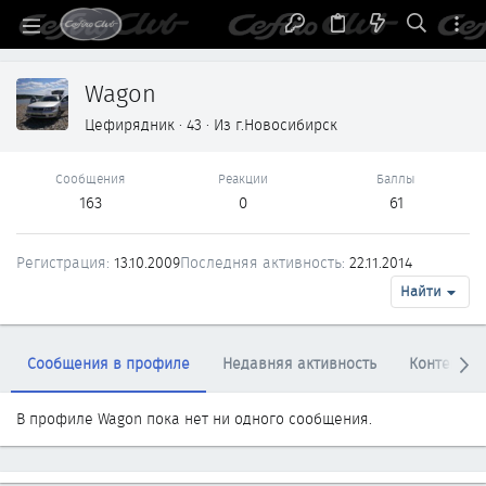
Wagon
Цефирядник
·
43
·
Из
г.Новосибирск
Сообщения
Реакции
Баллы
163
0
61
Регистрация
13.10.2009
Последняя активность
22.11.2014
Найти
Сообщения в профиле
Недавняя активность
Контент
В профиле Wagon пока нет ни одного сообщения.