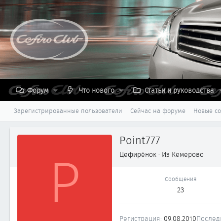
Форум
Что нового
Статьи и руководства
Зарегистрированные пользователи
Сейчас на форуме
Новые с
Point777
P
Цефирёнок
·
Из
Кемерово
Сообщения
23
Регистрация
09.08.2010
Послед