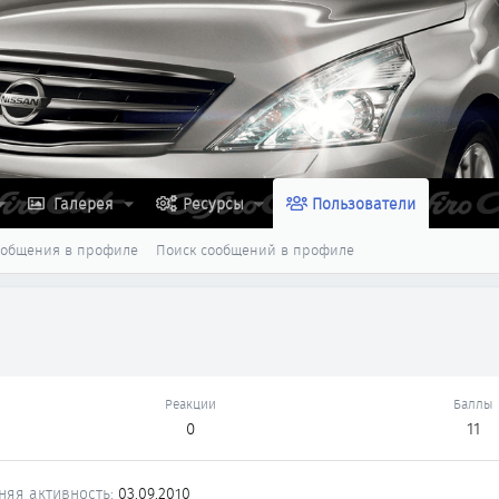
Галерея
Ресурсы
Пользователи
ообщения в профиле
Поиск сообщений в профиле
Реакции
Баллы
0
11
няя активность
03.09.2010