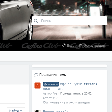
Вход
Регистрация
Последние темы
Vq25dd нужна тяжелая
Двигатель
A
диагностика
Автор Aya
Понедельник в 20:02
Ответы: 0
Обслуживание и эксплуатация
Найти
Вопрос про эбу