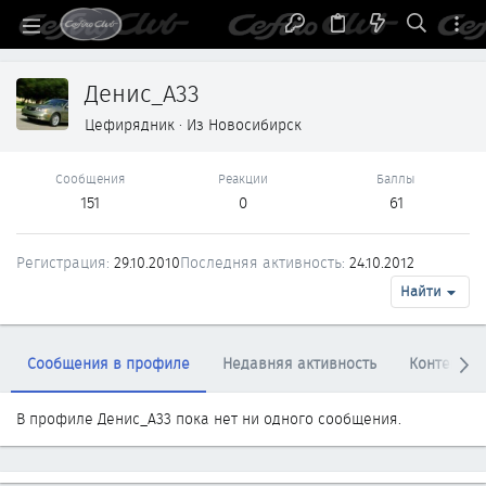
Денис_А33
Цефирядник
·
Из
Новосибирск
Сообщения
Реакции
Баллы
151
0
61
Регистрация
29.10.2010
Последняя активность
24.10.2012
Найти
Сообщения в профиле
Недавняя активность
Контент
В профиле Денис_А33 пока нет ни одного сообщения.