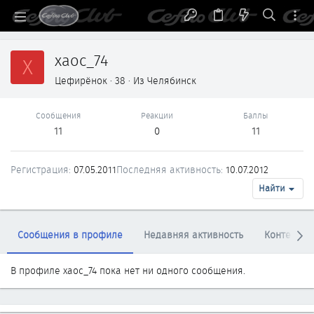
xaoc_74
X
Цефирёнок
·
38
·
Из
Челябинск
Сообщения
Реакции
Баллы
11
0
11
Регистрация
07.05.2011
Последняя активность
10.07.2012
Найти
Сообщения в профиле
Недавняя активность
Контент
В профиле xaoc_74 пока нет ни одного сообщения.