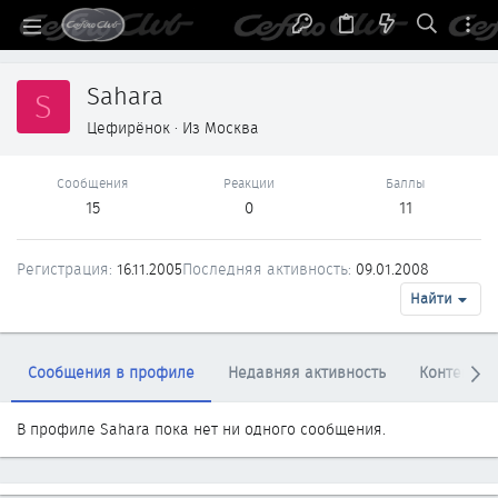
Sahara
S
Цефирёнок
·
Из
Москва
Сообщения
Реакции
Баллы
15
0
11
Регистрация
16.11.2005
Последняя активность
09.01.2008
Найти
Сообщения в профиле
Недавняя активность
Контент
В профиле Sahara пока нет ни одного сообщения.