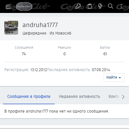
andruha1777
Цефирядник
·
Из
Новосиб
Сообщения
Реакции
Баллы
74
0
61
Регистрация
13.12.2012
Последняя активность
07.08.2014
Найти
Сообщения в профиле
Недавняя активность
Контент
В профиле andruha1777 пока нет ни одного сообщения.