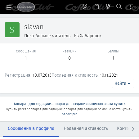
slavan
S
Пока больше читатель
·
Из
Хабаровск
Сообщения
Реакции
Баллы
1
0
1
Регистрация
10.07.2013
Последняя активность
10.11.2021
Найти
Аппарат для седации: аппарат для седации закисью азота купить
Купить parker
аппарат для седации: аппарат для седации закисью азота купить
.
sedart.pro
Сообщения в профиле
Недавняя активность
Контент