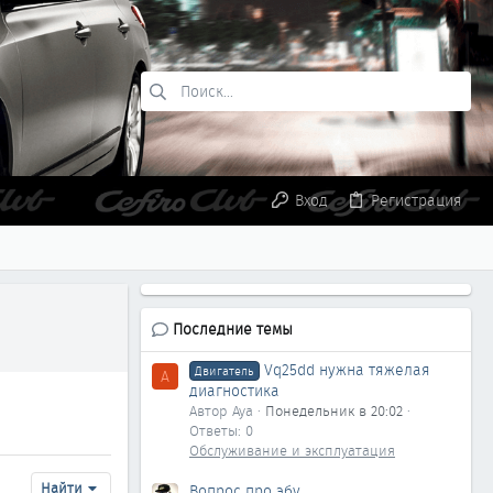
Вход
Регистрация
Последние темы
Vq25dd нужна тяжелая
Двигатель
A
диагностика
Автор Aya
Понедельник в 20:02
Ответы: 0
Обслуживание и эксплуатация
Найти
Вопрос про эбу