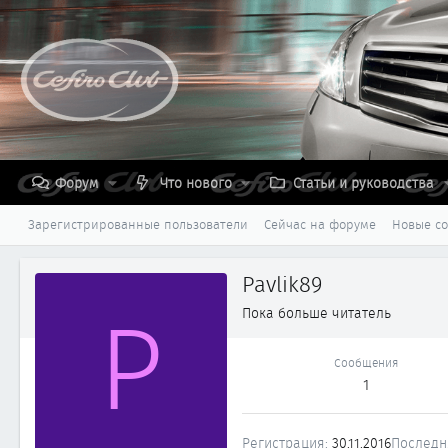
Форум
Что нового
Статьи и руководства
Зарегистрированные пользователи
Сейчас на форуме
Новые с
Pavlik89
P
Пока больше читатель
Сообщения
1
Регистрация
30.11.2016
Последн