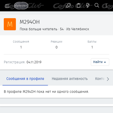
M294OH
M
Пока больше читатель
·
54
·
Из
Челябинск
Сообщения
Реакции
Баллы
1
0
1
Регистрация
04.11.2019
Найти
Сообщения в профиле
Недавняя активность
Контент
В профиле M294OH пока нет ни одного сообщения.