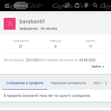
baraban61
B
Цефирёнок
·
Из
москва
Сообщения
Реакции
Баллы
27
0
11
Регистрация
23.12.2021
Последняя активность
03.08.2022
Найти
Сообщения в профиле
Недавняя активность
Контент
В профиле baraban61 пока нет ни одного сообщения.