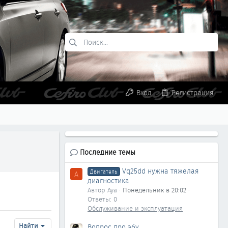
Вход
Регистрация
Последние темы
Vq25dd нужна тяжелая
Двигатель
A
диагностика
Автор Aya
Понедельник в 20:02
Ответы: 0
Обслуживание и эксплуатация
Найти
Вопрос про эбу