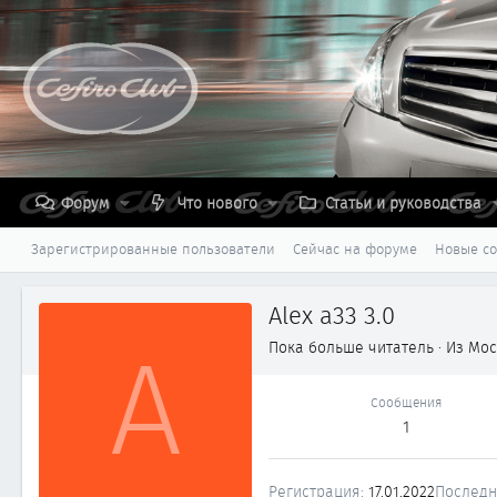
Форум
Что нового
Статьи и руководства
Зарегистрированные пользователи
Сейчас на форуме
Новые с
Alex a33 3.0
A
Пока больше читатель
·
Из
Мос
Сообщения
1
Регистрация
17.01.2022
Последн