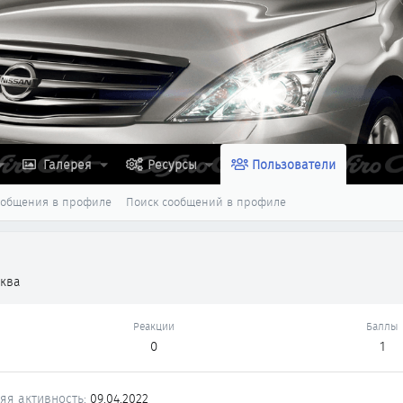
Галерея
Ресурсы
Пользователи
ообщения в профиле
Поиск сообщений в профиле
ква
Реакции
Баллы
0
1
яя активность
09.04.2022