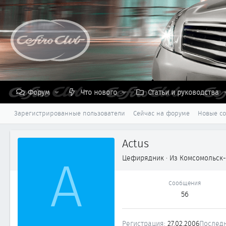
Форум
Что нового
Статьи и руководства
Зарегистрированные пользователи
Сейчас на форуме
Новые с
Actus
A
Цефирядник
·
Из
Комсомольск
Сообщения
56
Регистрация
27.02.2006
Последн