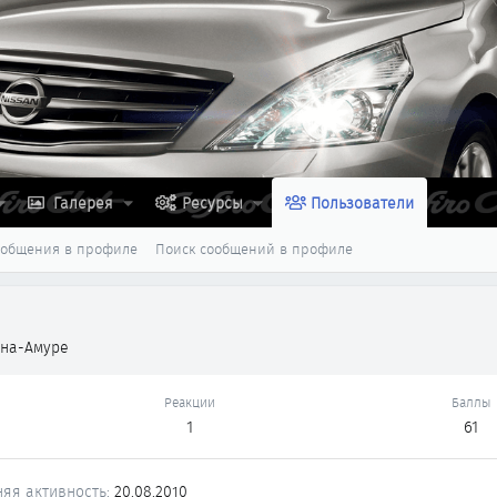
Галерея
Ресурсы
Пользователи
ообщения в профиле
Поиск сообщений в профиле
-на-Амуре
Реакции
Баллы
1
61
яя активность
20.08.2010