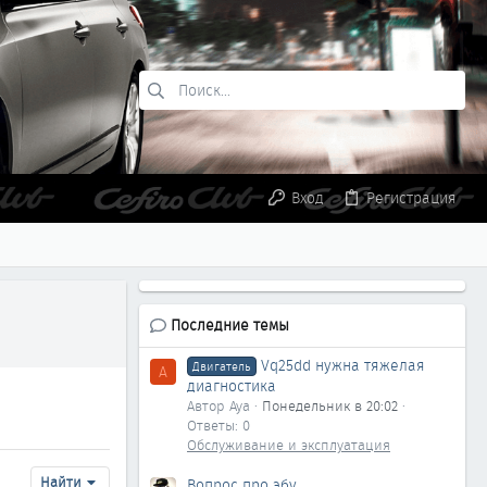
Вход
Регистрация
Последние темы
Vq25dd нужна тяжелая
Двигатель
A
диагностика
Автор Aya
Понедельник в 20:02
Ответы: 0
Обслуживание и эксплуатация
Найти
Вопрос про эбу