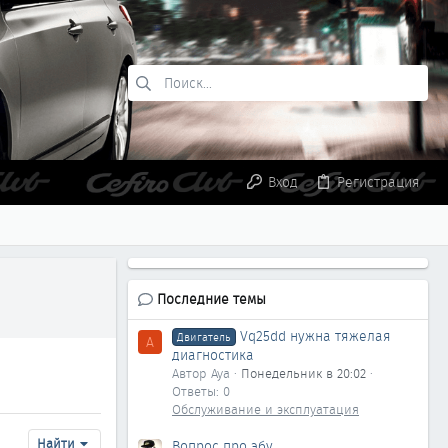
Вход
Регистрация
Последние темы
Vq25dd нужна тяжелая
Двигатель
A
диагностика
Автор Aya
Понедельник в 20:02
Ответы: 0
Обслуживание и эксплуатация
Найти
Вопрос про эбу