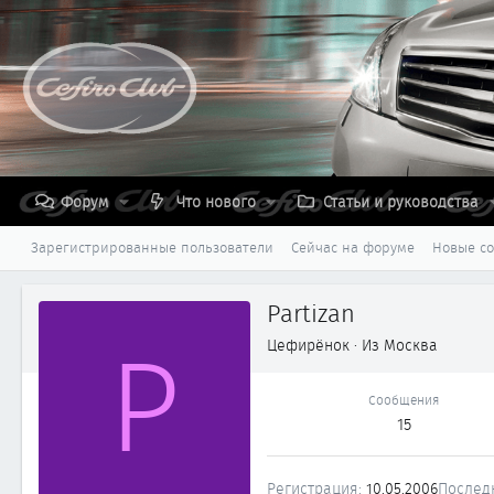
Форум
Что нового
Статьи и руководства
Зарегистрированные пользователи
Сейчас на форуме
Новые с
Partizan
P
Цефирёнок
·
Из
Москва
Сообщения
15
Регистрация
10.05.2006
Послед