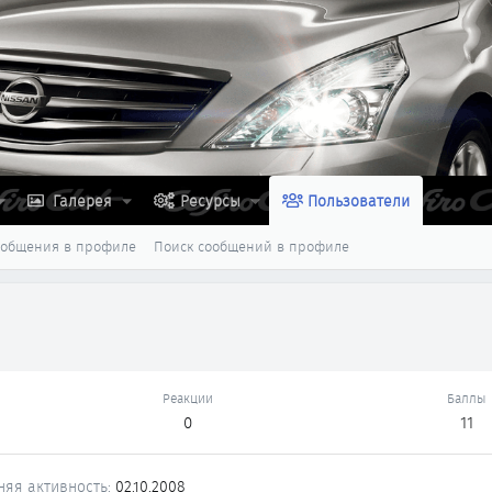
Галерея
Ресурсы
Пользователи
ообщения в профиле
Поиск сообщений в профиле
Реакции
Баллы
0
11
няя активность
02.10.2008