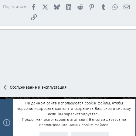
Facebook
X
Bluesky
LinkedIn
Reddit
Pinterest
Tumblr
WhatsAp
Эл
Поделиться:
Ссылка
Обслуживание и эксплуатация
На данном сайте используются cookie-файлы, чтобы
персонализировать контент и сохранить Ваш вход в систему,
Обратная связь
Условия и правила
если Вы зарегистрируетесь.
Политика конфиденциальности
Помощь
Главная
R
Продолжая использовать этот сайт, Вы соглашаетесь на
S
использование наших cookie-файлов.
S
®
Community platform by XenForo
© 2010-2025 XenForo Ltd.
|
Style and