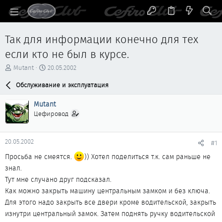
Так для информации конечно для тех
если кто не был в курсе.
А
Д
Mutant
20.05.2002
в
а
т
Обслуживание и эксплуатация
т
о
а
р
н
Mutant
т
а
Цефировод
е
ч
м
а
ы
л
20.05.2002
#1
а
Просьба не смеятся.
)) Хотел поделиться т.к. сам раньше не
знал.
Тут мне случано друг подсказал.
Как можно закрыть машину центральным замком и без ключа.
Для этого надо закрыть все двери кроме водительской, закрыть
изнутри центральный замок. Затем поднять ручку водительской