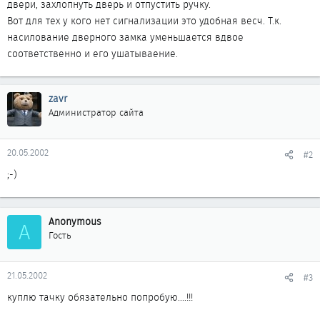
двери, захлопнуть дверь и отпустить ручку.
Вот для тех у кого нет сигнализации это удобная весч. Т.к.
насилование дверного замка уменьшается вдвое
соответственно и его ушатываение.
zavr
Администратор сайта
20.05.2002
#2
;-)
Anonymous
A
Гость
21.05.2002
#3
куплю тачку обязательно попробую....!!!