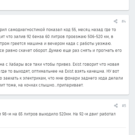
#4
рил самодиагностикой показал код 55, месяц назад где то
ит что залив 92 бенза 60 литров проезжаю 506-520 км, в
к утром греется машина и вечером када с работы уезжаю.
все равно скачет оборот. Думаю еще раз снять и прогнать его
а с Хабары все таки чтобы привез. Exist говорит что новая
и где то выходят, оптимальнее на Exist взять канешна. НУ вот
аю заехать к электрикам, что мне фонари заднего хода делали
пит тоже, на кочках слышно...припаривает.
#5
и 98-м на 65 литров выходило 520км. На 92-м двиг работал