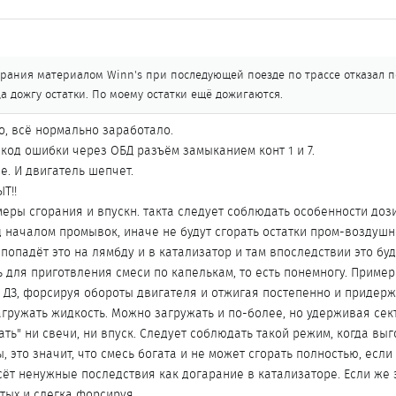
рания материалом Winn's при последующей поезде по трассе отказал пе
да дожгу остатки. По моему остатки ещё дожигаются.
о, всё нормально заработало.
код ошибки через ОБД разъём замыканием конт 1 и 7.
е. И двигатель шепчет.
Т!!
еры сгорания и впускн. такта следует соблюдать особенности доз
д началом промывок, иначе не будут сгорать остатки пром-воздуш
 попадёт это на лямбду и в катализатор и там впоследствии это буд
ь для приготвления смеси по капелькам, то есть понемногу. Пример
а ДЗ, форсируя обороты двигателя и отжигая постепенно и придер
загружать жидкость. Можно загружать и по-более, но удерживая сек
ать" ни свечи, ни впуск. Следует соблюдать такой режим, когда вы
 это значит, что смесь богата и не может сгорать полностью, если 
есёт ненужные последствия как догарание в катализаторе. Если же
стых и слегка форсируя.