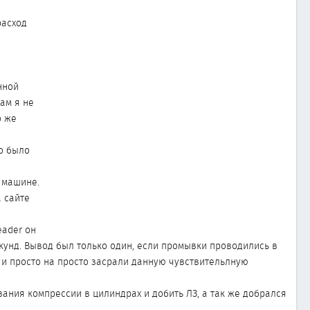
расход
нной
Сам я не
о же
о было
 машине.
а сайте
eader он
екунд. Вывод был только один, если промывки проводились в
З и просто на просто засрали данную чувствительлную
ания компрессии в цилиндрах и добить ЛЗ, а так же добрался