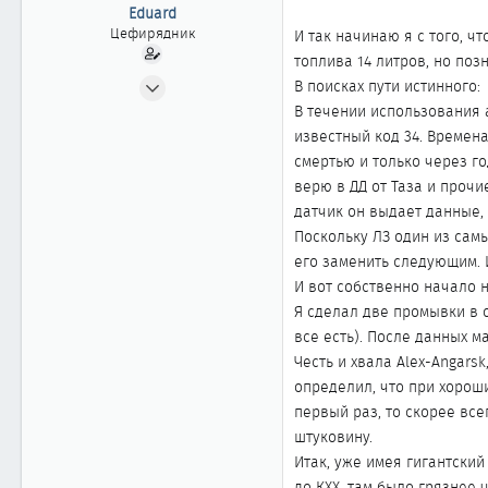
ы
л
Eduard
а
Цефирядник
И так начинаю я с того, ч
топлива 14 литров, но по
22.02.2004
В поисках пути истинного:
72
В течении использования 
0
известный код 34. Времен
смертью и только через го
61
верю в ДД от Таза и прочи
Иркутск
датчик он выдает данные,
Поскольку ЛЗ один из сам
его заменить следующим. И 
И вот собственно начало 
Я сделал две промывки в о
все есть). После данных м
Честь и хвала Alex-Angars
определил, что при хорош
первый раз, то скорее вс
штуковину.
Итак, уже имея гигантски
до КХХ, там было грязнее 