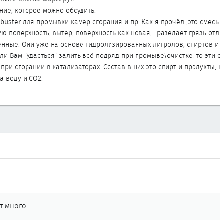
ие, которое можно обсудить.
buster для промывки камер сгорания и пр. Как я прочёл ,это смесь
ую поверхность, вытер, поверхность как новая,- разедает грязь отл
енные. Они уже на основе гидролизированных лигролов, спиртов и 
сли Вам "удасться" залить всё подряд при промыве\очистке, то эти
ри сгорании в катализаторах. Состав в них это спирт и продукты,
на воду и СО2.
ст много