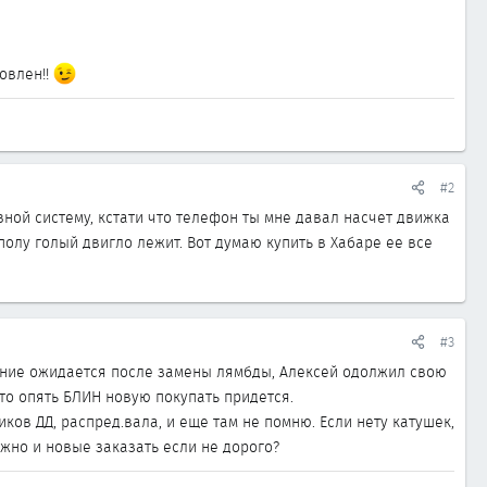
новлен!!
#2
вной систему, кстати что телефон ты мне давал насчет движка
 полу голый двигло лежит. Вот думаю купить в Хабаре ее все
#3
ижение ожидается после замены лямбды, Алексей одолжил свою
то опять БЛИН новую покупать придется.
иков ДД, распред.вала, и еще там не помню. Если нету катушек,
ожно и новые заказать если не дорого?