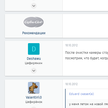
22.02.2004
72
0
61
Иркутск
Рекомендации
18.10.2012
D
После очистки камеры сго
посмотрим, что будет, ког
Deshawu
Цефирянин
18.03.2009
301
0
18.10.2012
361
Eduard сказал(а):
Valentin\0
Цефирёнок
у меня летом на новой ля
24.07.2012