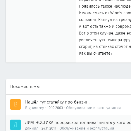
Появилось также наблюден
Имеем смесь от Winn's com
сольвент. Капнул на грязн
А вот есть также и соврем
Вот в этом случае, даже е
увеличенную температуру п
сгорит, на стенках стечёт 
Как вы считаете?
Похожие темы
Нашёл тут статейку про бензин.
B
Big Andrey
10.10.2003
Обслуживание и эксплуатация
ДИАГНОСТИКА перерасход топлива! читать у кого е
Д
даниил
24.11.2011
Обслуживание и эксплуатация