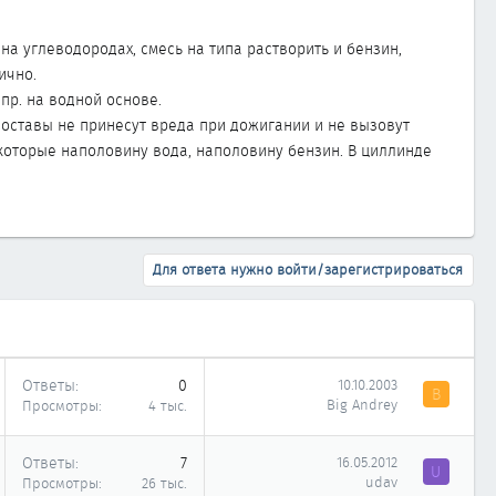
 на углеводородах, смесь на типа растворить и бензин,
ично.
пр. на водной основе.
 составы не принесут вреда при дожигании и не вызовут
 которые наполовину вода, наполовину бензин. В циллинде
Для ответа нужно войти/зарегистрироваться
Ответы
0
10.10.2003
B
Big Andrey
Просмотры
4 тыс.
Ответы
7
16.05.2012
U
udav
Просмотры
26 тыс.