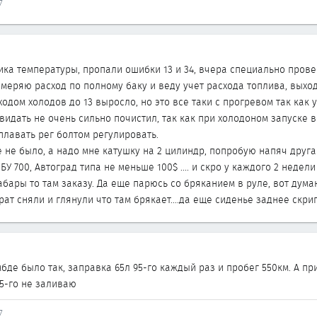
7
ка температуры, пропали ошибки 13 и 34, вчера специально прове
меряю расход по полному баку и веду учет расхода топлива, выход
иходом холодов до 13 выросло, но это все таки с прогревом так ка
о видать не очень сильно почистил, так как при холодоном запуске 
плавать рег болтом регулировать.
е не было, а надо мне катушку на 2 цилиндр, попробую напяч друган
 БУ 700, Автоград типа не меньше 100$ .... и скро у каждого 2 недел
абары то там заказу. Да еще парюсь со бряканием в руле, вот дум
рат сняли и глянули что там брякает....да еще сиденье заднее скри
бде было так, заправка 65л 95-го каждый раз и пробег 550км. А пр
95-го не заливаю
7