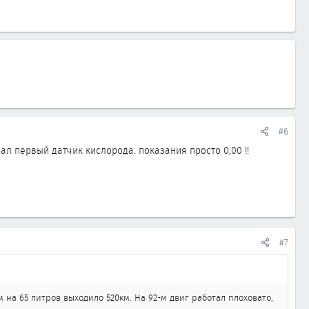
#6
л первый датчик кислорода. показания просто 0,00 !!
#7
м на 65 литров выходило 520км. На 92-м двиг работал плоховато,