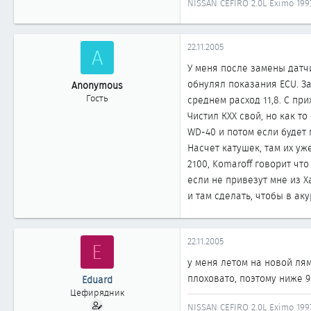
NISSAN CEFIRO 2.0L Eximo 199
72
0
61
22.11.2005
A
Иркутск
У меня после замены датчи
обнулял показания ECU. За
Anonymous
Гость
среднем расход 11,8. С пр
Чистил КХХ свой, но как т
WD-40 и потом если будет 
Насчет катушек, там их уж
2100, Komaroff говорит что
если не привезут мне из Х
и там сделать, чтобы в аку
22.11.2005
E
у меня летом на новой лям
плоховато, поэтому ниже 
Eduard
Цефирядник
NISSAN CEFIRO 2.0L Eximo 199