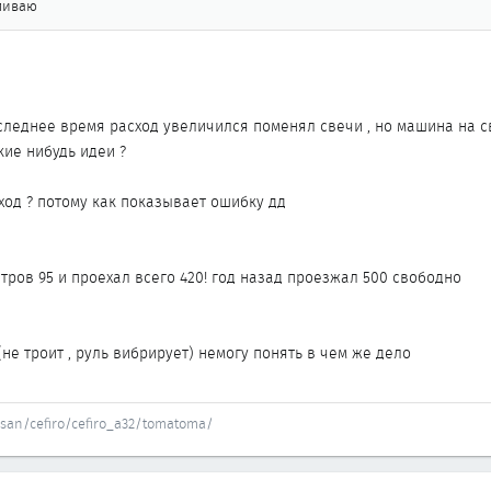
аливаю
следнее время расход увеличился поменял свечи , но машина на 
кие нибудь идеи ?
ход ? потому как показывает ошибку дд
тров 95 и проехал всего 420! год назад проезжал 500 свободно
а
не троит , руль вибрирует) немогу понять в чем же дело
ssan/cefiro/cefiro_a32/tomatoma/