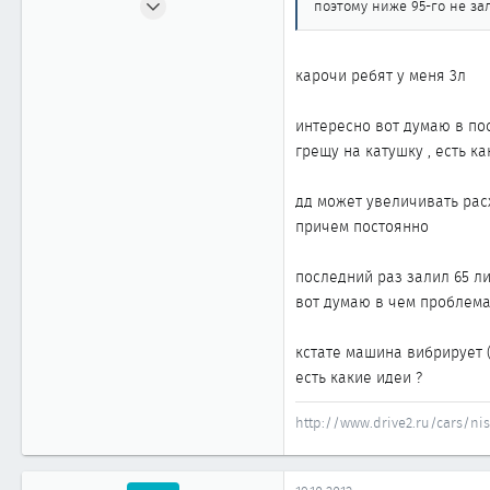
поэтому ниже 95-го не з
47
0
карочи ребят у меня 3л
11
34
интересно вот думаю в по
Алматы
грещу на катушку , есть ка
дд может увеличивать рас
причем постоянно
последний раз залил 65 ли
вот думаю в чем проблем
кстате машина вибрирует (
есть какие идеи ?
http://www.drive2.ru/cars/ni