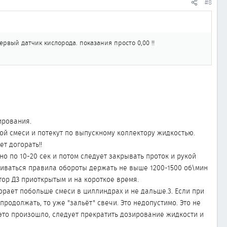
#8
рвый датчик кислорода. показания просто 0,00 !!
ирования.
ной смеси и потекут по выпускному коллектору жидкостью.
ет догорать!!
но по 10-20 сек и потом следует закрывать проток и рукой
живаться правила обороты держать не выше 1200-1500 об\мин
тор ДЗ приоткрытым и на короткое время.
горает побольше смеси в циллиндрах и не дальше.3. Если при
продолжать, то уже "зальёт" свечи. Это недопустимо. Это не
 это произошло, следует прекратить дозирование жидкости и