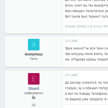
Блин, знал бы так выкрути
Alex обещал попытаться реа
Вот таков был тернист пут
NISSAN CEFIRO 2.0L Eximo 199
21.11.2005
A
Эдик значит ты все таки с
где катушку мона взять, т
Anonymous
Гость
же, оттудова кореш поедит
21.11.2005
E
Да расход снизился, но по
старую, ну и обещал попро
Eduard
Цефирядник
А вот по поводу телефона,
то видимо уже продали. А 
22.02.2004