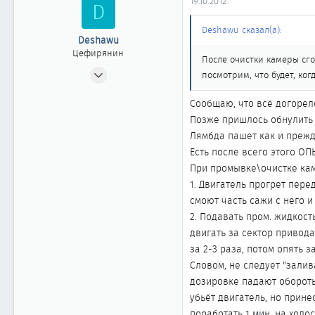
19.10.2012
D
Deshawu сказал(а):
Deshawu
Цефирянин
После очистки камеры сго
18.03.2009
посмотрим, что будет, ког
301
Сообщаю, что всё догорел
0
Позже пришлось обнулить 
361
Лямбда пашет как и прежд
Есть после всего этого ОПЫ
При промывке\очистке кам
1. Двигатель прогрет пере
смоют часть сажи с него и
2. Подавать пром. жидкост
двигать за сектор привод
за 2-3 раза, потом опять 
Словом, не следует "залив
дозировке падают обороты,
убьёт двигатель, но прин
поработать 1 мин. на холо