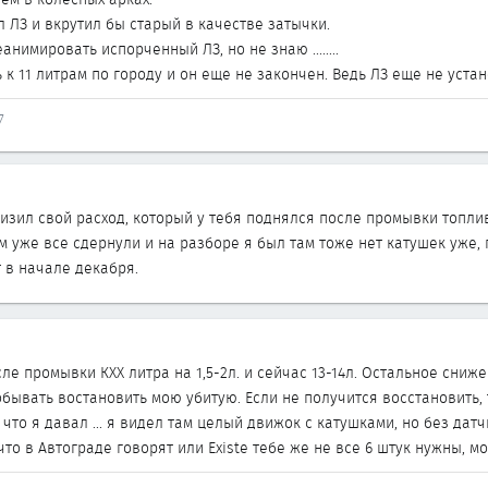
л ЛЗ и вкрутил бы старый в качестве затычки.
нимировать испорченный ЛЗ, но не знаю ........
ь к 11 литрам по городу и он еще не закончен. Ведь ЛЗ еще не уста
7
низил свой расход, который у тебя поднялся после промывки топли
ам уже все сдернули и на разборе я был там тоже нет катушек уже,
 в начале декабря.
сле промывки КХХ литра на 1,5-2л. и сейчас 13-14л. Остальное сн
бывать востановить мою убитую. Если не получится восстановить, 
 что я давал ... я видел там целый движок с катушками, но без датч
что в Автограде говорят или Existe тебе же не все 6 штук нужны, м