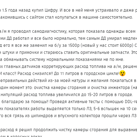
то 1.5 года назад купил Цифру. И все в ней меня устраивало и даже 
знакомившись с сайтом стал колупаться в машине самостоятельно.
а/м я проводил самодиагностику, которая показала однажды всем
ами ДД работал и все было нормально, тем самым ДД умирал медле
д его я все же заменил на б/у за 1500р (новый у нас стоит 6000р) 
е штуки и примочки и стараюсь ставить оригинальные запчасти. Эт
 а обманывать систему нормальными показаниями не по мне.
ых главных датчиков корретирующих расход топлива на а/м, решен
класс!! Расход снизился!! До 11 литров в городском цикле!
неправильных действий из-за моей натуры и желания покапаться в
дин момент это: очистка камеры сгорания и очистка инжектора (н
анипуляций расход топлива увеличился до 15-20 литров в городе.
k, благодарю за помощь!! Проведя активные тесты с помощью DDL-r
их показателях работы выделяется только ЛЗ, 5-6 вспышек на 10 с
его вся грязь из цилиндров и впускного колектора прошли через Л
й расход я решил продолжить чистку камеры сгорания для выравнив
чем в колесных арках.