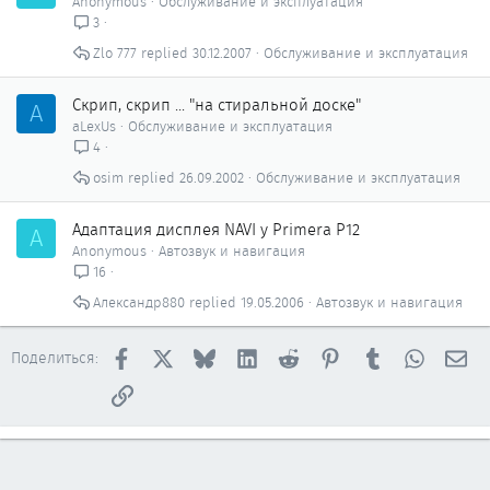
Anonymous
Обслуживание и эксплуатация
к
3
р
Zlo 777
30.12.2007
Обслуживание и эксплуатация
ы
т
о
Скрип, скрип ... "на стиральной доске"
A
aLexUs
Обслуживание и эксплуатация
4
osim
26.09.2002
Обслуживание и эксплуатация
Адаптация дисплея NAVI у Primera Р12
A
Anonymous
Автозвук и навигация
16
Александр880
19.05.2006
Автозвук и навигация
Facebook
X
Bluesky
LinkedIn
Reddit
Pinterest
Tumblr
WhatsAp
Эл
Поделиться:
Ссылка