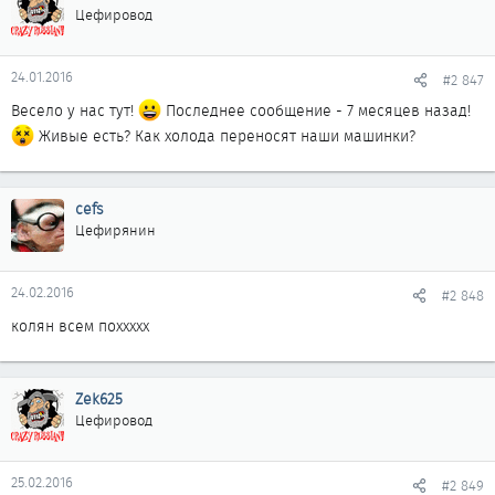
Цефировод
24.01.2016
#2 847
Весело у нас тут!
Последнее сообщение - 7 месяцев назад!
Живые есть? Как холода переносят наши машинки?
cefs
Цефирянин
24.02.2016
#2 848
колян всем поххххх
Zek625
Цефировод
25.02.2016
#2 849