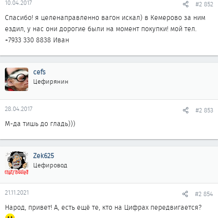
10.04.2017
#2 852
Спасибо! я целенаправленно вагон искал) в Кемерово за ним
ездил, у нас они дорогие были на момент покупки! мой тел.
+7933 330 8838 Иван
cefs
Цефирянин
28.04.2017
#2 853
М-да тишь до гладь)))
Zek625
Цефировод
21.11.2021
#2 854
Народ, привет! А, есть ещё те, кто на Цифрах передвигается?