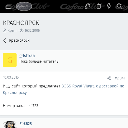
КРАСНОЯРСК
А
Д
Хрыч
16.12.2005
в
а
т
Красноярск
т
о
а
р
н
grishkaa
т
а
G
е
ч
Пока больше читатель
м
а
ы
л
а
10.03.2015
#2 841
Ищу сайт, который предлагает
BOSS Royal Viagra с доставкой по
Красноярску
Номер заказа: 1723
Zek625