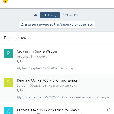
Первый
Назад
143 из 143
Для ответа нужно войти/зарегистрироваться
Похожие темы
Стоить ли брать Wagon
P
petruha_1
Курилка
7
Tzar_1
23.07.2009
Курилка
Клапан ХХ.. на А33 и его промывка !
S
Spider
Обслуживание и эксплуатация
2
Spider
25.03.2004
Обслуживание и эксплуатация
З
замена задних тормозных колодок
A
а