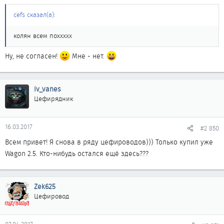
cefs сказал(а):
колян всем поххххх
Ну, не согласен!
Мне - нет.
iv_vanes
Цефирядник
16.03.2017
#2 850
Всем привет! Я снова в ряду цефироводов))) Только купил уже
Wagon 2.5. Кто-нибудь остался ещё здесь???
Zek625
Цефировод