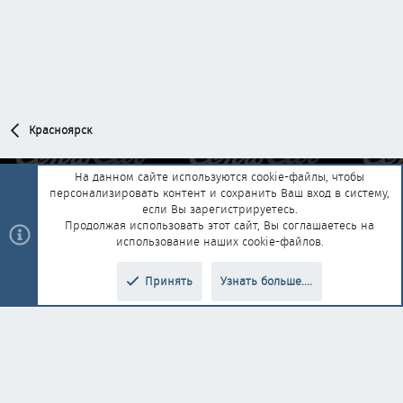
Красноярск
На данном сайте используются cookie-файлы, чтобы
персонализировать контент и сохранить Ваш вход в систему,
Обратная связь
Условия и правила
если Вы зарегистрируетесь.
Политика конфиденциальности
Помощь
Главная
R
Продолжая использовать этот сайт, Вы соглашаетесь на
S
использование наших cookie-файлов.
S
®
Community platform by XenForo
© 2010-2025 XenForo Ltd.
|
Style and
Принять
Узнать больше....
®
add-ons by ThemeHouse
Перевод от Jumuro
Верх
Низ