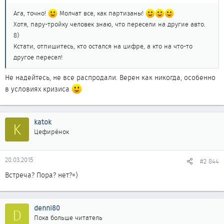
Ага, точно!
Молчат все, как партизаны!
Хотя, пару-тройку человек знаю, что пересели на другие авто.
8)
Кстати, отпишитесь, кто остался на цифре, а кто на что-то
другое пересел!
Не надейтесь, не все распродали. Верен как никогда, особенно
в условиях кризиса
katok
K
Цефирёнок
20.03.2015
#2 844
Встреча? Пора? нет?=)
denni80
D
Пока больше читатель