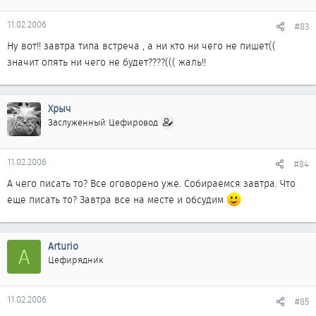
11.02.2006
#83
Ну вот!! завтра типа встреча , а ни кто ни чего не пишет((
значит опять ни чего не будет????((( жаль!!
Хрыч
Заслуженный Цефировод
11.02.2006
#84
А чего писать то? Все оговорено уже. Собираемся завтра. Что
еще писать то? Завтра все на месте и обсудим
Arturio
A
Цефирядник
11.02.2006
#85