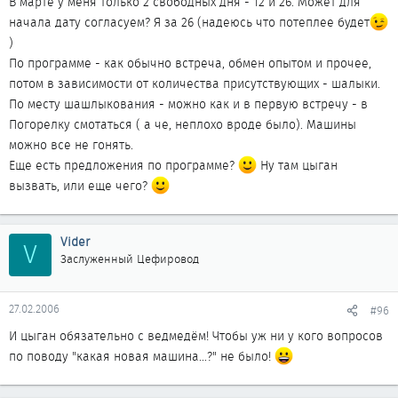
В марте у меня только 2 свободных дня - 12 и 26. Может для
начала дату согласуем? Я за 26 (надеюсь что потеплее будет
)
По программе - как обычно встреча, обмен опытом и прочее,
потом в зависимости от количества присутствующих - шалыки.
По месту шашлыкования - можно как и в первую встречу - в
Погорелку смотаться ( а че, неплохо вроде было). Машины
можно все не гонять.
Еще есть предложения по программе?
Ну там цыган
вызвать, или еще чего?
Vider
V
Заслуженный Цефировод
27.02.2006
#96
И цыган обязательно с ведмедём! Чтобы уж ни у кого вопросов
по поводу "какая новая машина...?" не было!