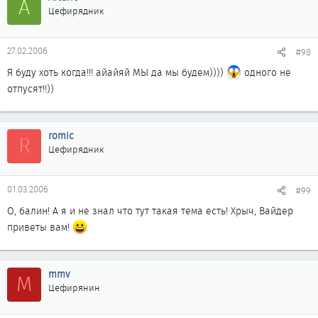
A
Цефирядник
27.02.2006
#98
Я буду хоть когда!!! айайяй МЫ да мы будем))))
одного не
отпусят!!))
romic
R
Цефирядник
01.03.2006
#99
О, балин! А я и не знал что тут такая тема есть! Хрыч, Вайдер
приветы вам!
mmv
M
Цефирянин