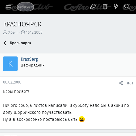
КРАСНОЯРСК
А
Д
Хрыч
16.12.2005
в
а
т
Красноярск
т
о
а
р
н
KrasSerg
т
а
K
е
ч
Цефирядник
м
а
ы
л
а
08.02.2006
#81
Всем привет!
Ничего себе, 6 листов написали. В субботу надо бы в акции по
делу Щербинского поучаствовать.
Ну а в воскресенье постараюсь быть