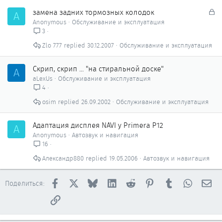
З
замена задних тормозных колодок
A
а
Anonymous
Обслуживание и эксплуатация
к
3
р
Zlo 777
30.12.2007
Обслуживание и эксплуатация
ы
т
о
Скрип, скрип ... "на стиральной доске"
A
aLexUs
Обслуживание и эксплуатация
4
osim
26.09.2002
Обслуживание и эксплуатация
Адаптация дисплея NAVI у Primera Р12
A
Anonymous
Автозвук и навигация
16
Александр880
19.05.2006
Автозвук и навигация
Facebook
X
Bluesky
LinkedIn
Reddit
Pinterest
Tumblr
WhatsAp
Эл
Поделиться:
Ссылка