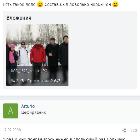
Есть такое дело
Состав был довольно необычен
Вложения
IMG_1623_resize.JPG
94.2 КБ · Просмотры: 2 647
Arturio
A
Цефирядник
12.02.2006
#90
1 раз и мне понравилось нужно в следующий раз большую