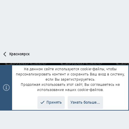
Красноярск
На данном сайте используются cookie-файлы, чтобы
персонализировать контент и сохранить Ваш вход в систему,
Обратная связь
Условия и правила
если Вы зарегистрируетесь.
Политика конфиденциальности
Помощь
Главная
R
Продолжая использовать этот сайт, Вы соглашаетесь на
S
использование наших cookie-файлов.
S
®
Community platform by XenForo
© 2010-2025 XenForo Ltd.
|
Style and
Принять
Узнать больше....
®
add-ons by ThemeHouse
Перевод от Jumuro
Верх
Низ