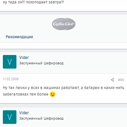
ну тада ок!!! похолодает завтра!!!
Рекомендации
Vider
V
Заслуженный Цефировод
11.02.2006
#86
Ну так печки у всех в машинах работают, а батареи в каких-нить
забегаловках тем более
Vider
V
Заслуженный Цефировод