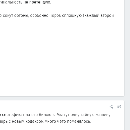
гинальность не претендую:
ше секут обгоны, особенно через сплошную (каждый второй
#9
го сертефикат на его бинокль. Мы тут одну гайную машину
перь с новым кодексом много чего поменялось.