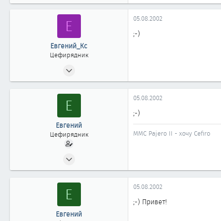
05.08.2002
Е
;-)
Евгений_Кс
Цефирядник
18.06.2002
144
2
05.08.2002
Е
61
;-)
Новосибирск
Евгений
MMC Pajero II - хочу Cefiro
Цефирядник
10.05.2002
180
0
05.08.2002
Е
61
;-) Привет!
Москва
Евгений