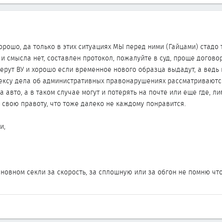
орошо, да только в этих ситуациях МЫ перед ними (Гайцами) стадо
а и смысла нет, составлен протокол, пожалуйте в суд, проще договор
берут ВУ и хорошо если временное нового образца выдадут, а ведь и
дексу дела об административных правонарушениях рассматриваются
а авто, а в таком случае могут и потерять на почте или еще где, л
 свою правоту, что тоже далеко не каждому понравится.
и,
основном секли за скорость, за сплошную или за обгон не помню чт