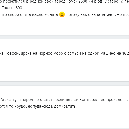
з прокатился в родной свой город Томск 2600 км в одну сторону, 
Томск 1600.
 что скоро опять масло менять
потому как с начала мая уже про
из Новосибирска на Черное море с семьей на одной машине на 16 дн
"докатку" вперед не ставить если не дай Бог переднее проколешь.
ется то неудобно туда-сюда домкратить.