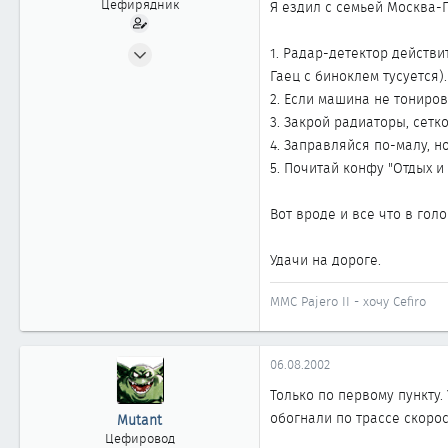
Цефирядник
Я ездил с семьей Москва-
10.05.2002
1. Радар-детектор действ
180
Гаец с биноклем тусуется).
0
2. Если машина не тониров
3. Закрой радиаторы, сетк
61
4. Заправляйся по-малу, н
Москва
5. Почитай конфу "Отдых и 
Вот вроде и все что в гол
Удачи на дороге.
MMC Pajero II - хочу Cefiro
06.08.2002
Только по первому пункту.
обогнали по трассе скорос
Mutant
Цефировод