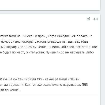
#10
ификатами на бинокль и проч., когда находишься далеко на
шь номерок инспектора, растопыриваешь пальцы, задаёшь
мный штраф или 100% лишение на большой срок. Всё остальное
се будут по месту жительства. Лучше либо не нарушать. либо
 кмч. А уж там 120 или 130 - какая разница? Зачем
 , да зарезали. Как только сознательно нарушаешь ПДД,
ти до конца.