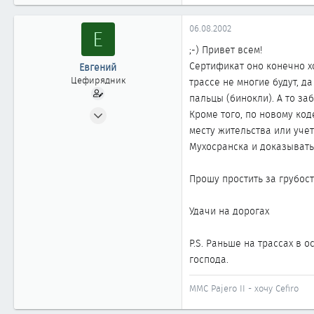
06.08.2002
Е
;-) Привет всем!
Сертификат оно конечно х
Евгений
Цефирядник
трассе не многие будут, д
пальцы (бинокли). А то за
10.05.2002
Кроме того, по новому ко
180
месту жительства или учет
0
Мухосранска и доказывать
61
Прошу простить за грубост
Москва
Удачи на дорогах
P.S. Раньше на трассах в 
господа.
MMC Pajero II - хочу Cefiro