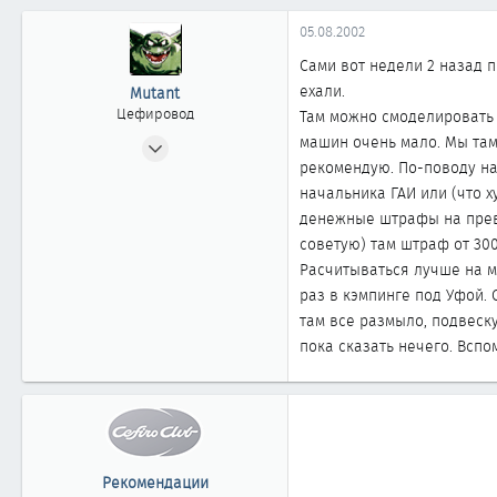
0
05.08.2002
361
Сами вот недели 2 назад п
Нижневартовск
ехали.
Mutant
Цефировод
Там можно смоделировать 
20.05.2002
машин очень мало. Мы там
рекомендую. По-поводу на
819
начальника ГАИ или (что х
0
денежные штрафы на превыш
861
советую) там штраф от 300
52
Расчитываться лучше на ме
г.Сургут Тюменской обл.
раз в кэмпинге под Уфой.
там все размыло, подвеск
пока сказать нечего. Всп
Рекомендации