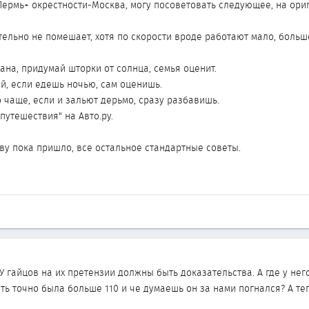
Пермь+ окрестности-Москва, могу посоветовать следующее, на ори
ительно не помешает, хотя по скорости вроде работают мало, боль
ана, придумай шторки от солнца, семья оценит.
ой, если едешь ночью, сам оценишь.
о чаще, если и зальют дерьмо, сразу разбавишь.
путешествия" на Авто.ру.
ову пока пришло, все остальное стандартные советы.
 У гайцов на их претензии должны быть доказательства. А где у не
ть точно была больше 110 и че думаешь он за нами погнался? А те