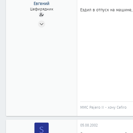
ы
л
Евгений
а
Цефирядник
Ездил в отпуск на машине,
10.05.2002
180
0
61
Москва
MMC Pajero II - хочу Cefiro
05.08.2002
S