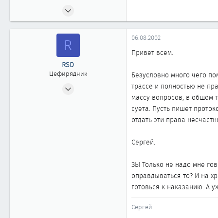
20.05.2002
819
0
06.08.2002
R
861
Привет всем.
52
RSD
г.Сургут Тюменской обл.
Цефирядник
Безусловно много чего пом
10.06.2002
трассе и полностью не пр
массу вопросов, в общем 
160
суета. Пусть пишет проток
1
отдать эти права несчастн
61
Новосибирск
Сергей.
ЗЫ Только не надо мне гов
оправдываться то? И на х
готовься к наказанию. А у
Сергей.