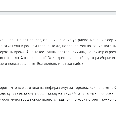
енялось. Но вот вопрос, есть ли желание устраивать сцены с серт
ав сам? Если в родном городе, то да, наверное можно. Записывае
теряешь время. А на такое нужны веские причины, например огро
ол как надо. А на трассе то? Один хрен права отберут и разборки в
ые и поехать дальше. Вся любовь и титьки набок.
орить, что все зайчики на цефирах едут за городом как положено 90
рена сучить ножками перед госслужащими? Что типа меня подрезали
ж если чувствуешь свою правоту, тады ой, по херу погоны, можно ид