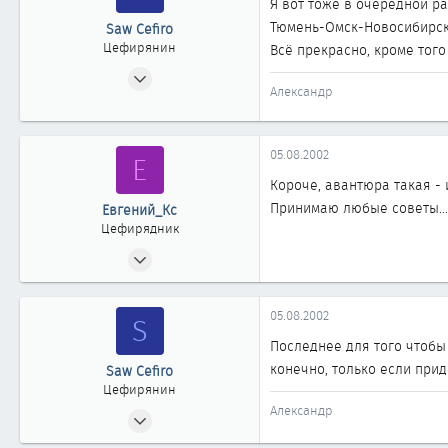
Я вот тоже в очередной ра
Тюмень-Омск-Новосибирск-
Saw Cefiro
Цефирянин
Всё прекрасно, кроме того
13.05.2002
Александр
479
0
361
05.08.2002
Е
Нижневартовск
Короче, авантюра такая - 
Принимаю любые советы...
Евгений_Кс
Цефирядник
18.06.2002
144
2
05.08.2002
S
61
Последнее для того чтобы 
Новосибирск
конечно, только если прид
Saw Cefiro
Цефирянин
Александр
13.05.2002
479