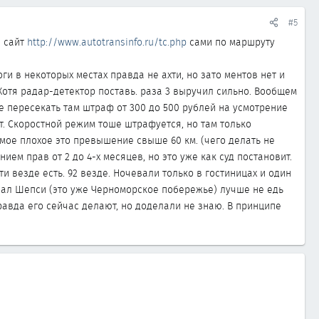
#5
а сайт
http://www.autotransinfo.ru/tc.php
сами по маршруту
и в некоторых местах правда не ахти, но зато ментов нет и
Хотя радар-детектор поставь. раза 3 выручил сильно. Вообщем
е пересекать там штраф от 300 до 500 рублей на усмотрение
ет. Скоростной режим тоше штрафуется, но там только
самое плохое это превышение свыше 60 км. (чего делать не
ем прав от 2 до 4-х месяцев, но это уже как суд постановит.
ти везде есть. 92 везде. Ночевали только в гостиницах и один
вал Шепси (это уже Черноморское побережье) лучше не едь
равда его сейчас делают, но доделали не знаю. В принципе