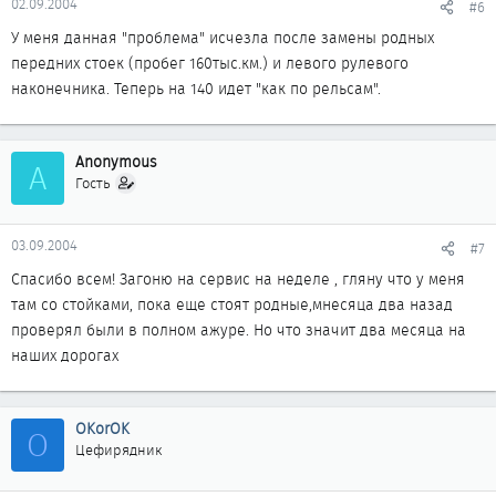
02.09.2004
#6
У меня данная "проблема" исчезла после замены родных
передних стоек (пробег 160тыс.км.) и левого рулевого
наконечника. Теперь на 140 идет "как по рельсам".
Anonymous
A
Гость
03.09.2004
#7
Спасибо всем! Загоню на сервис на неделе , гляну что у меня
там со стойками, пока еще стоят родные,мнесяца два назад
проверял были в полном ажуре. Но что значит два месяца на
наших дорогах
OKorOK
O
Цефирядник