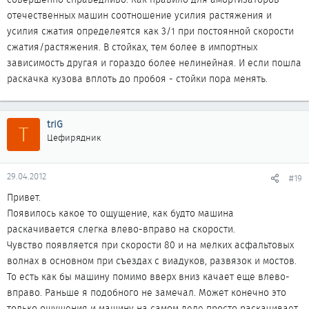
отечественных машин соотношение усилия растяжения и
усилия сжатия определеятся как 3/1 при постоянной скорости
сжатия/растяжения. В стойках, тем более в импортных
зависимость другая и гораздо более нелинейная. И если пошла
раскачка кузова вплоть до пробоя - стойки пора менять.
triG
T
Цефирядник
29.04.2012
#19
Привет.
Появилось какое то ощущение, как будто машина
раскачивается слегка влево-вправо на скорости.
Чувство появляется при скорости 80 и на мелких асфальтовых
волнах в основном при съездах с виадуков, развязок и мостов.
То есть как бы машину помимо вверх вниз качает еще влево-
вправо. Раньше я подобного не замечал. Может конечно это
только ощущения и машину на самом деле просто раскачивает