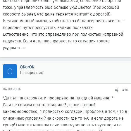
контакта передних колес уменьшается, сцепление с дорогой
тоже, управляемость еще больше ухудшается (при хорошей
скорости бывает, что даже теряется контакт с дорогой).
И единственный выход, чтобы как то сбалансировать все это -
передние чуть приспустить, задние подкачать.
Естесственно, что это справедливо при полностью исправной
подвеске. Если есть неисправности то ситуация только
ухудшается.
OKorOK
O
Цефирядник
04.09.2004
#10
"Да нет, не сказочки, и проверено не на одной машине! "
Да я не совсем про то говорил :? , с описаннной
закономерностью, я полностью согласен! Проблема в том, что в
описанных условиях ("на скорости где то 140 и если дорога не
супер") многие машины начинают чувствовать неуютно, и на