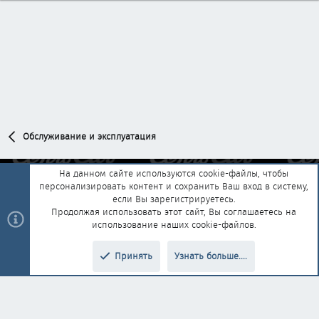
Обслуживание и эксплуатация
На данном сайте используются cookie-файлы, чтобы
персонализировать контент и сохранить Ваш вход в систему,
Обратная связь
Условия и правила
если Вы зарегистрируетесь.
Политика конфиденциальности
Помощь
Главная
R
Продолжая использовать этот сайт, Вы соглашаетесь на
S
использование наших cookie-файлов.
S
®
Community platform by XenForo
© 2010-2025 XenForo Ltd.
|
Style and
Принять
Узнать больше....
®
add-ons by ThemeHouse
Перевод от Jumuro
Верх
Низ