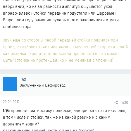
вверх вниз, но из за разности амплитуд ощущается уход
вправо-влево? Стойки передние подустали или шаровые?
В прошлом году заменил рулевые тяги наконечники втулки
стабилизатора.
Звук еще со стороны левой передней стойки появился при
проезде глубоких кочек или ямок на медленной скорости. такой
как резинка скрепит и то не всегда проявляется. что может
быть? (стойка не протекшая, но и не меняная с япониии)
ТАХ
Т
Заслуженный Цефировод
29.04.2012
#20
triG
проведи диагностику подвески, наверняка что то найдешь,
в том числе и стойки, так же на какой резине и с каким
давлением ездим?
раскачивание задней части кузова на "горках"