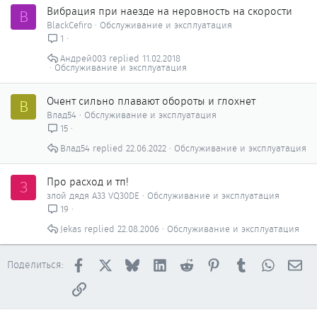
Вибрация при наезде на неровность на скорости
B
BlackCefiro
Обслуживание и эксплуатация
1
Андрей003
11.02.2018
Обслуживание и эксплуатация
Очент сильно плавают обороты и глохнет
В
Влад54
Обслуживание и эксплуатация
15
Влад54
22.06.2022
Обслуживание и эксплуатация
Про расход и тп!
З
злой дядя A33 VQ30DE
Обслуживание и эксплуатация
19
Jekas
22.08.2006
Обслуживание и эксплуатация
Facebook
X
Bluesky
LinkedIn
Reddit
Pinterest
Tumblr
WhatsAp
Эл
Поделиться:
Ссылка