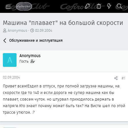
Машина "плавает" на большой скорости
А
Д
Anonymous
02.09.2004
в
а
т
Обслуживание и эксплуатация
т
о
а
р
н
Anonymous
т
а
A
е
ч
Гость
м
а
ы
л
а
02.09.2004
#1
Привет всем!Ездил в отпуск, при полной загрузке машины, на
скорости где то 140 и если дорога не супер машина как бы
плавает, совсем чуток. но штурвал приходилось держать в
напряге.Кто знает почему может быть так? На Висте шел по этой
трассе утюгом. :?