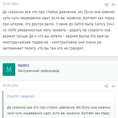
03.09.2004
#8
Да сказочки все это про стойки, давление, etc.(Если она именно
чуть-чуть неуверенно идет, если ее, конечно, болтает как лодку
при шторме, это другое дело). У меня до Cefiro была Camry SV41,
со 100% уверенностью могу заявить - дорогу на скорости она
держит лучше! Да и что вы хотели - задняя балка это вам не
многорычажная подвеска - конструктивно она очень уж
напоминает телегу, что бы там кто не говорил...
MARKS
M
Заслуженный Цефировод
03.09.2004
#9
OKorOK сказал(а):
Да сказочки все это про стойки, давление, etc.(Если она именно
чуть-чуть неуверенно идет, если ее, конечно, болтает как лодку