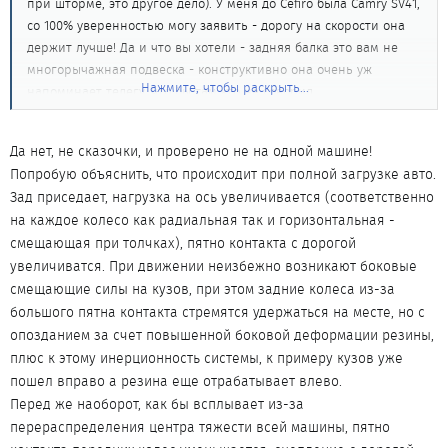
при шторме, это другое дело). У меня до Cefiro была Camry SV41,
со 100% уверенностью могу заявить - дорогу на скорости она
держит лучше! Да и что вы хотели - задняя балка это вам не
многорычажная подвеска - конструктивно она очень уж
Нажмите, чтобы раскрыть...
напоминает телегу, что бы там кто не говорил...
Да нет, не сказочки, и проверено не на одной машине!
Попробую объяснить, что происходит при полной загрузке авто.
Зад приседает, нагрузка на ось увеличивается (соответственно
на каждое колесо как радиальная так и горизонтальная -
смещающая при толчках), пятно контакта с дорогой
увеличиватся. При движении неизбежно возникают боковые
смещающие силы на кузов, при этом задние колеса из-за
большого пятна контакта стремятся удержаться на месте, но с
опозданием за счет повышенной боковой деформации резины,
плюс к этому инерционность системы, к примеру кузов уже
пошел вправо а резина еще отрабатывает влево.
Перед же наоборот, как бы всплывает из-за
перераспределения центра тяжести всей машины, пятно