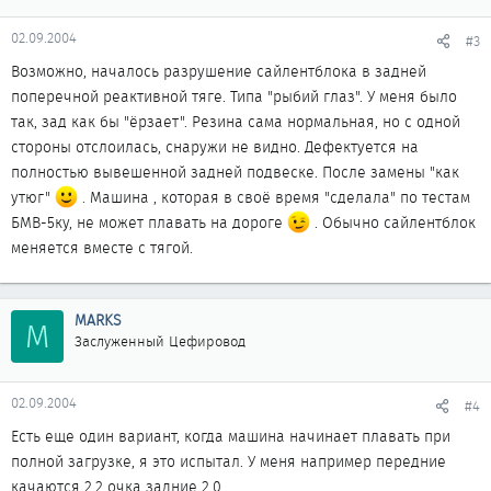
02.09.2004
#3
Возможно, началось разрушение сайлентблока в задней
поперечной реактивной тяге. Типа "рыбий глаз". У меня было
так, зад как бы "ёрзает". Резина сама нормальная, но с одной
стороны отслоилась, снаружи не видно. Дефектуется на
полностью вывешенной задней подвеске. После замены "как
утюг"
. Машина , которая в своё время "сделала" по тестам
БМВ-5ку, не может плавать на дороге
. Обычно сайлентблок
меняется вместе с тягой.
MARKS
M
Заслуженный Цефировод
02.09.2004
#4
Есть еще один вариант, когда машина начинает плавать при
полной загрузке, я это испытал. У меня например передние
качаются 2,2 очка задние 2.0.