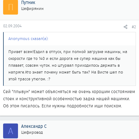
Путник
П
Цефирянин
02.09.2004
#2
Anonymous сказал(а):
Привет всем!Ездил в отпуск, при полной загрузке машины, на
скорости где то 140 и если дорога не супер машина как бы
плавает, совсем чуток. но штурвал приходилось держать в
напряге.Кто знает почему может быть так? На Висте шел по
этой трассе утюгом. :?
Сей "плывун" может объясняться не очень хорошим состоянием
стоек и конструктивной особенностью задка нашей машинки.
Об этом писалось. Если нужны подробности ищи поиском.
Александр С
А
Цефировод