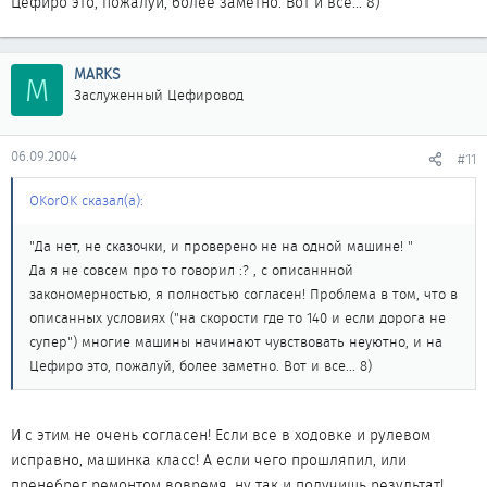
Цефиро это, пожалуй, более заметно. Вот и все... 8)
MARKS
M
Заслуженный Цефировод
06.09.2004
#11
OKorOK сказал(а):
"Да нет, не сказочки, и проверено не на одной машине! "
Да я не совсем про то говорил :? , с описаннной
закономерностью, я полностью согласен! Проблема в том, что в
описанных условиях ("на скорости где то 140 и если дорога не
супер") многие машины начинают чувствовать неуютно, и на
Цефиро это, пожалуй, более заметно. Вот и все... 8)
И с этим не очень согласен! Если все в ходовке и рулевом
исправно, машинка класс! А если чего прошляпил, или
пренебрег ремонтом вовремя, ну так и получишь результат!