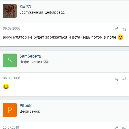
Zlo 777
Заслуженный Цефировод
06.03.2006
#2
аккумулятор не будет заряжаться и встанешь потом в поле
SamSebeYa
S
Цефирядник
06.03.2006
#3
Pitbule
P
Цефирёнок
20.07.2010
#4