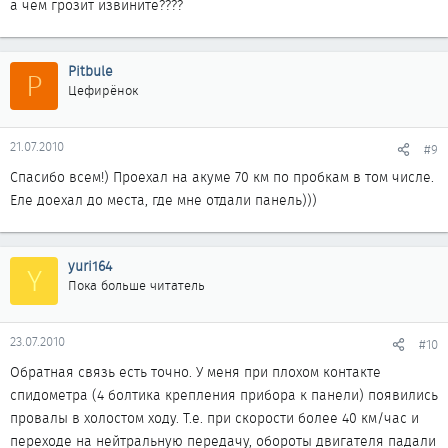
а чем грозит извините????
Pitbule
P
Цефирёнок
21.07.2010
#9
Спасибо всем!) Проехал на акуме 70 км по пробкам в том числе.
Еле доехал до места, где мне отдали панель)))
yuri164
Y
Пока больше читатель
23.07.2010
#10
Обратная связь есть точно. У меня при плохом контакте
спидометра (4 болтика крепления прибора к панели) появились
провалы в холостом ходу. Т.е. при скорости более 40 км/час и
переходе на нейтральную передачу, обороты двигателя падали