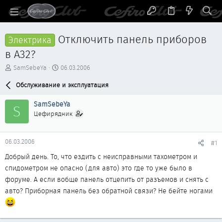
Отключить панель приборов
Электрика
в А32?
А
Д
SamSebeYa
06.03.2006
в
а
т
Обслуживание и эксплуатация
т
о
а
р
н
SamSebeYa
S
т
а
Цефирядник
е
ч
м
а
ы
л
06.03.2006
#1
а
Добрый день. То, что ездить с неисправными тахометром и
спидометром не опасно (для авто) это где то уже было в
форуме. А если вобще панель отцепить от разъемов и снять с
авто? Приборная панель без обратной связи? Не бейте ногами