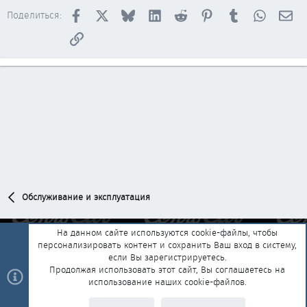
Facebook
X
Bluesky
LinkedIn
Reddit
Pinterest
Tumblr
WhatsAp
Эл
Поделиться:
Ссылка
Обслуживание и эксплуатация
На данном сайте используются cookie-файлы, чтобы
персонализировать контент и сохранить Ваш вход в систему,
Обратная связь
Условия и правила
если Вы зарегистрируетесь.
Политика конфиденциальности
Помощь
Главная
R
Продолжая использовать этот сайт, Вы соглашаетесь на
S
использование наших cookie-файлов.
S
®
Community platform by XenForo
© 2010-2025 XenForo Ltd.
|
Style and