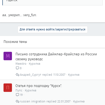
годятся.
аа.. уморил... :very_fun:
Для ответа нужно войти/зарегистрироваться
Похожие темы
Письмо сотрудника Даймлер-Крайслер из России
M
своему руководс
Maestro
Курилка
8
Андрей_Сургут
11.10.2007
Курилка
Статья про подлодку "Курск".
П
Пупс
Курилка
19
russian imigration
22.01.2007
Курилка