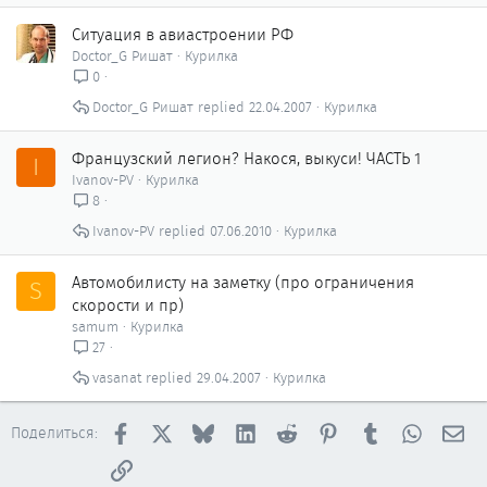
Ситуация в авиастроении РФ
Doctor_G Ришат
Курилка
0
Doctor_G Ришат
22.04.2007
Курилка
Французский легион? Накося, выкуси! ЧАСТЬ 1
I
Ivanov-PV
Курилка
8
Ivanov-PV
07.06.2010
Курилка
Автомобилисту на заметку (про ограничения
S
скорости и пр)
samum
Курилка
27
vasanat
29.04.2007
Курилка
Facebook
X
Bluesky
LinkedIn
Reddit
Pinterest
Tumblr
WhatsAp
Эл
Поделиться:
Ссылка