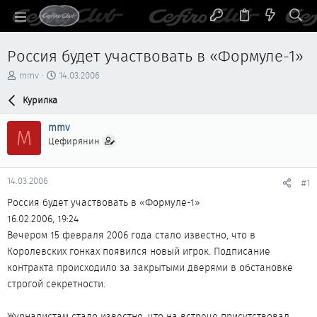
Россия будет участвовать в «Формуле-1»
А
Д
mmv
14.03.2006
в
а
т
Курилка
т
о
а
р
н
mmv
M
т
а
Цефирянин
е
ч
м
а
ы
л
14.03.2006
#1
а
Россия будет участвовать в «Формуле-1»
16.02.2006, 19:24
Вечером 15 февраля 2006 года стало известно, что в
Королевских гонках появился новый игрок. Подписание
контракта происходило за закрытыми дверями в обстановке
строгой секретности.
Журналистам стало известно, что на встрече присутствовал