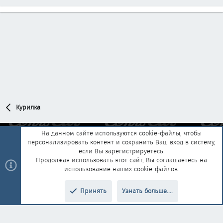
Курилка
На данном сайте используются cookie-файлы, чтобы
персонализировать контент и сохранить Ваш вход в систему,
Обратная связь
Условия и правила
если Вы зарегистрируетесь.
Политика конфиденциальности
Помощь
Главная
R
Продолжая использовать этот сайт, Вы соглашаетесь на
S
использование наших cookie-файлов.
S
®
Community platform by XenForo
© 2010-2025 XenForo Ltd.
|
Style and
Принять
Узнать больше....
®
add-ons by ThemeHouse
Перевод от Jumuro
Верх
Низ