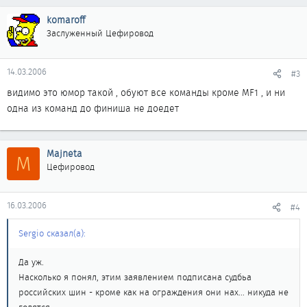
komaroff
Заслуженный Цефировод
14.03.2006
#3
видимо это юмор такой , обуют все команды кроме MF1 , и ни
одна из команд до финиша не доедет
Majneta
M
Цефировод
16.03.2006
#4
Sergio сказал(а):
Да уж.
Насколько я понял, этим заявлением подписана судбьа
российских шин - кроме как на ограждения они нах... никуда не