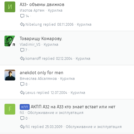
А33- объемы движков
И
Изотов Артем
Курилка
14
Nibelung
08.11.2006
Курилка
Товарищу Комарову.
Vladimir_VS
Курилка
7
komaroff
02.12.2004
Курилка
anekdot only for men
Вячеслав Абсалямов
Курилка
8
Lexus
12.07.2004
Курилка
АКПП А32 на А33 кто знает встает или нет
F
КПП
fill
Обслуживание и эксплуатация
0
fill
25.03.2009
Обслуживание и эксплуатация