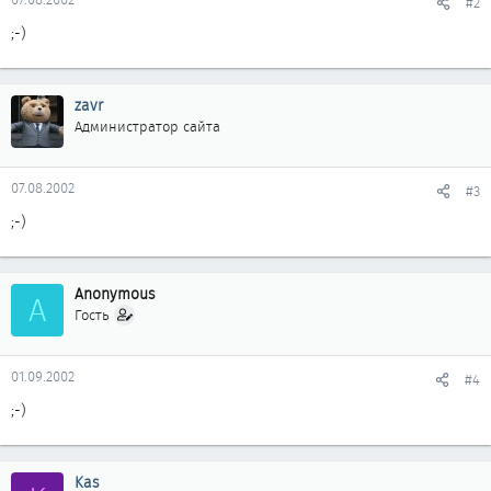
#2
;-)
zavr
Администратор сайта
07.08.2002
#3
;-)
Anonymous
A
Гость
01.09.2002
#4
;-)
Kas