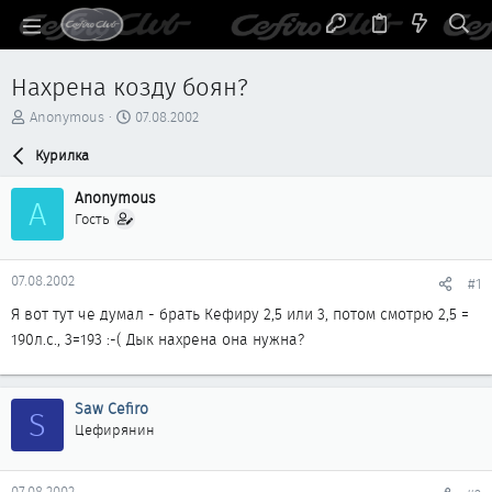
Нахрена козду боян?
А
Д
Anonymous
07.08.2002
в
а
т
Курилка
т
о
а
р
н
Anonymous
A
т
а
Гость
е
ч
м
а
ы
л
07.08.2002
#1
а
Я вот тут че думал - брать Кефиру 2,5 или 3, потом смотрю 2,5 =
190л.с., 3=193 :-( Дык нахрена она нужна?
Saw Cefiro
S
Цефирянин
07.08.2002