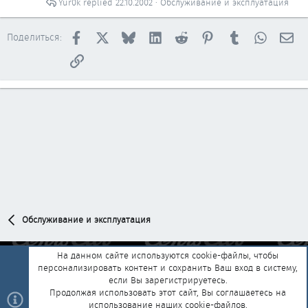
Yur0k
22.10.2002
Обслуживание и эксплуатация
Facebook
X
Bluesky
LinkedIn
Reddit
Pinterest
Tumblr
WhatsAp
Эл
Поделиться:
Ссылка
Обслуживание и эксплуатация
На данном сайте используются cookie-файлы, чтобы
персонализировать контент и сохранить Ваш вход в систему,
Обратная связь
Условия и правила
если Вы зарегистрируетесь.
Политика конфиденциальности
Помощь
Главная
R
Продолжая использовать этот сайт, Вы соглашаетесь на
S
использование наших cookie-файлов.