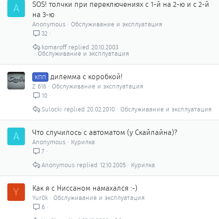
SOS! толчки при переключениях с 1-й на 2-ю и с 2-й
A
на 3-ю
Anonymous
Обслуживание и эксплуатация
32
komaroff
20.10.2003
Обслуживание и эксплуатация
дилемма с коробкой!
КПП
Z 616
Обслуживание и эксплуатация
10
Sulocki
20.02.2010
Обслуживание и эксплуатация
Что случилось с автоматом (у Скайлайна)?
A
Anonymous
Курилка
7
Anonymous
12.10.2005
Курилка
Как я с Ниссаном намахался :-)
Y
Yur0k
Обслуживание и эксплуатация
6