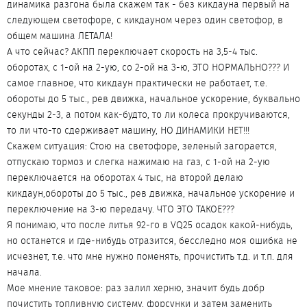
динамика разгона была скажем так - без кикдауна первый на
следующем светофоре, с кикдауном через один светофор, в
общем машина ЛЕТАЛА!
А что сейчас? АКПП переключает скорость на 3,5-4 тыс.
оборотах, с 1-ой на 2-ую, со 2-ой на 3-ю, ЭТО НОРМАЛЬНО??? И
самое главное, что кикдаун практически не работает, т.е.
обороты до 5 тыс., рев движка, начальное ускорение, буквально
секунды 2-3, а потом как-будто, то ли колеса прокручиваются,
то ли что-то сдерживает машину, НО ДИНАМИКИ НЕТ!!!
Скажем ситуация: Стою на светофоре, зеленый загорается,
отпускаю тормоз и слегка нажимаю на газ, с 1-ой на 2-ую
переключается на оборотах 4 тыс, на второй делаю
кикдаун,обороты до 5 тыс., рев движка, начальное ускорение и
переключение на 3-ю передачу. ЧТО ЭТО ТАКОЕ???
Я понимаю, что после литья 92-го в VQ25 осадок какой-нибудь,
но останется и где-нибудь отразится, бесследно моя ошибка не
исчезнет, т.е. что мне нужно поменять, прочистить т.д. и т.п. для
начала.
Мое мнение таковое: раз залил херню, значит будь добр
почистить топливную систему, форсунки и затем заменить