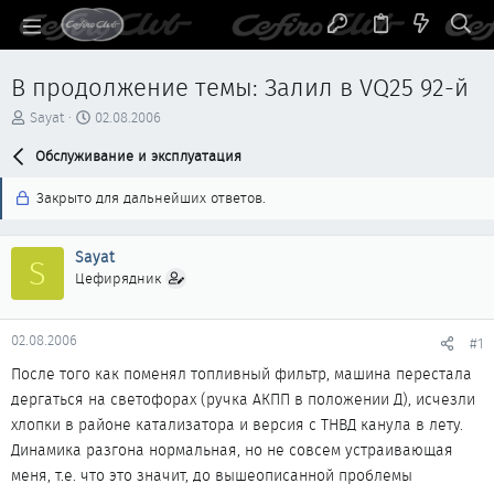
В продолжение темы: Залил в VQ25 92-й
А
Д
Sayat
02.08.2006
в
а
т
Обслуживание и эксплуатация
т
о
а
р
н
Закрыто для дальнейших ответов.
т
а
е
ч
м
а
Sayat
S
ы
л
Цефирядник
а
02.08.2006
#1
После того как поменял топливный фильтр, машина перестала
дергаться на светофорах (ручка АКПП в положении Д), исчезли
хлопки в районе катализатора и версия с ТНВД канула в лету.
Динамика разгона нормальная, но не совсем устраивающая
меня, т.е. что это значит, до вышеописанной проблемы