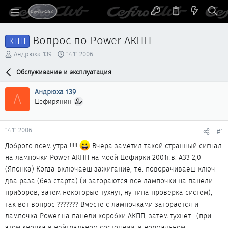
Вопрос по Power АКПП
КПП
А
Д
Андрюха 139
14.11.2006
в
а
т
Обслуживание и эксплуатация
т
о
а
р
н
Андрюха 139
А
т
а
Цефирянин
е
ч
м
а
ы
л
14.11.2006
#1
а
Доброго всем утра !!!!!
Вчера заметил такой странный сигнал
на лампочки Power АКПП на моей Цефирки 2001г.в. А33 2,0
(Японка) Когда включаеш зажигание, т.е. поворачиваеш ключ
два раза (без старта) (и загораются все лампочки на панели
приборов, затем некоторые тухнут, ну типа проверка систем),
так вот вопрос ??????? Вместе с лампочками загорается и
лампочка Power на панели коробки АКПП, затем тухнет . (при
этом кнопка в нейтральном состоянии, в нормальном