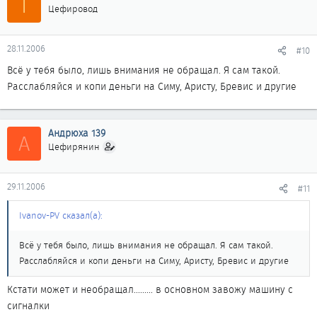
I
Цефировод
28.11.2006
#10
Всё у тебя было, лишь внимания не обращал. Я сам такой.
Расслабляйся и копи деньги на Симу, Аристу, Бревис и другие
Андрюха 139
А
Цефирянин
29.11.2006
#11
Ivanov-PV сказал(а):
Всё у тебя было, лишь внимания не обращал. Я сам такой.
Расслабляйся и копи деньги на Симу, Аристу, Бревис и другие
Кстати может и необращал......... в основном завожу машину с
сигналки