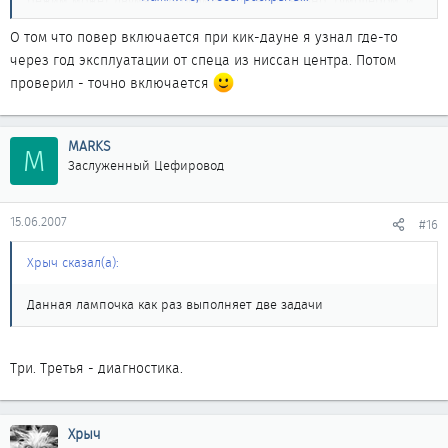
режим может двумя способами - принудительно, тумблером, и
еще - автоматически. Даваните тапку в пол и... наблюдаем, как
О том что повер включается при кик-дауне я узнал где-то
она загорается
Тож внимательность требуется. Я это
через год эксплуатации от спеца из ниссан центра. Потом
рассмотрел только на третьем году эксплуатации машины, хотя
проверил - точно включается
знал, что такая фича есть
MARKS
M
Заслуженный Цефировод
15.06.2007
#16
Хрыч сказал(а):
Данная лампочка как раз выполняет две задачи
Три. Третья - диагностика.
Хрыч