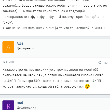
режиме)...... Вроде раньше токого небыло (или я просто этого не
замечал)...... А может это какой то знак о грядущей
неисправности тьфу-тьфу-тьфу.......И почему горит "повэр" а не
"сноу".
А как на Ваших мафынках ?????? (А то что то неспокойно мне) :?
Alez
A
Цефирёнок
14.11.2006
#2
Каждое утро на протяжении уже трех месяцев на моей A32
включается не неск. сек., а потом выключается кнопка Power
на АКПП. Посмотри FAQ - кажется это самодиагностика АКПП,
которая запускается, когда ей заблагорассудится
rnel
R
Цефирядник