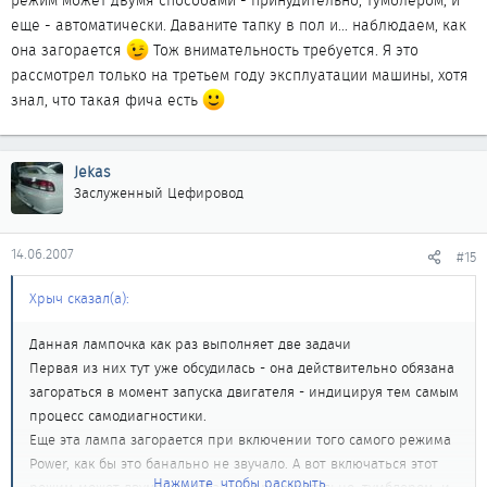
режим может двумя способами - принудительно, тумблером, и
еще - автоматически. Даваните тапку в пол и... наблюдаем, как
она загорается
Тож внимательность требуется. Я это
рассмотрел только на третьем году эксплуатации машины, хотя
знал, что такая фича есть
Jekas
Заслуженный Цефировод
14.06.2007
#15
Хрыч сказал(а):
Данная лампочка как раз выполняет две задачи
Первая из них тут уже обсудилась - она действительно обязана
загораться в момент запуска двигателя - индицируя тем самым
процесс самодиагностики.
Еще эта лампа загорается при включении того самого режима
Power, как бы это банально не звучало. А вот включаться этот
Нажмите, чтобы раскрыть...